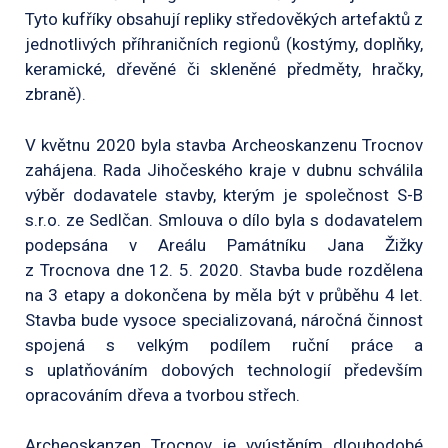
Tyto kufříky obsahují repliky středověkých artefaktů z
jednotlivých příhraničních regionů (kostýmy, doplňky,
keramické, dřevěné či skleněné předměty, hračky,
zbraně).
V květnu 2020 byla stavba Archeoskanzenu Trocnov
zahájena. Rada Jihočeského kraje v dubnu schválila
výběr dodavatele stavby, kterým je společnost S-B
s.r.o. ze Sedlčan. Smlouva o dílo byla s dodavatelem
podepsána v Areálu Památníku Jana Žižky
z Trocnova dne 12. 5. 2020. Stavba bude rozdělena
na 3 etapy a dokončena by měla být v průběhu 4 let.
Stavba bude vysoce specializovaná, náročná činnost
spojená s velkým podílem ruční práce a
s uplatňováním dobových technologií především
opracováním dřeva a tvorbou střech.
Archeoskanzen Trocnov je vyústěním dlouhodobé