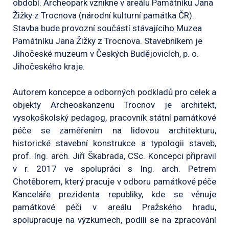
období. Archeopark vznikne v areálu Památníku Jana
Žižky z Trocnova (národní kulturní památka ČR).
Stavba bude provozní součástí stávajícího Muzea
Památníku Jana Žižky z Trocnova. Stavebníkem je
Jihočeské muzeum v Českých Budějovicích, p. o.
Jihočeského kraje.
Autorem koncepce a odborných podkladů pro celek a
objekty Archeoskanzenu Trocnov je architekt,
vysokoškolský pedagog, pracovník státní památkové
péče se zaměřením na lidovou architekturu,
historické stavební konstrukce a typologii staveb,
prof. Ing. arch. Jiří Škabrada, CSc. Koncepci připravil
v r. 2017 ve spolupráci s Ing. arch. Petrem
Chotěborem, který pracuje v odboru památkové péče
Kanceláře prezidenta republiky, kde se věnuje
památkové péči v areálu Pražského hradu,
spolupracuje na výzkumech, podílí se na zpracování