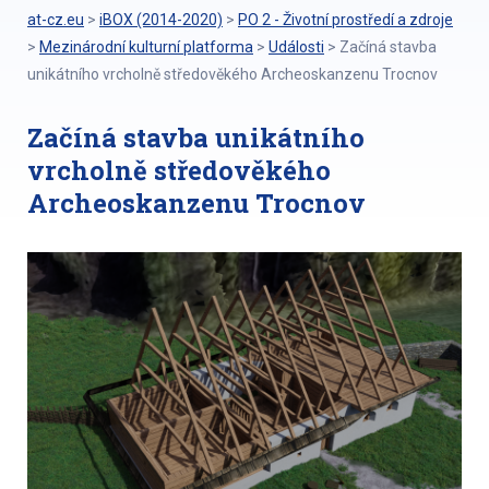
at-cz.eu
>
iBOX (2014-2020)
>
PO 2 - Životní prostředí a zdroje
>
Mezinárodní kulturní platforma
>
Události
>
Začíná stavba
unikátního vrcholně středověkého Archeoskanzenu Trocnov
Začíná stavba unikátního
vrcholně středověkého
Archeoskanzenu Trocnov