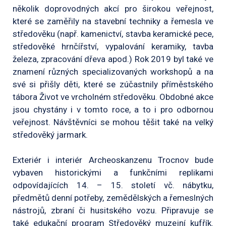
několik doprovodných akcí pro širokou veřejnost,
které se zaměřily na stavební techniky a řemesla ve
středověku (např. kamenictví, stavba keramické pece,
středověké hrnčířství, vypalování keramiky, tavba
železa, zpracování dřeva apod.) Rok 2019 byl také ve
znamení různých specializovaných workshopů a na
své si přišly děti, které se zúčastnily příměstského
tábora Život ve vrcholném středověku. Obdobné akce
jsou chystány i v tomto roce, a to i pro odbornou
veřejnost. Návštěvníci se mohou těšit také na velký
středověký jarmark.
Exteriér i interiér Archeoskanzenu Trocnov bude
vybaven historickými a funkčními replikami
odpovídajících 14. – 15. století vč. nábytku,
předmětů denní potřeby, zemědělských a řemeslných
nástrojů, zbraní či husitského vozu. Připravuje se
také edukační program Středověký muzejní kufřík.