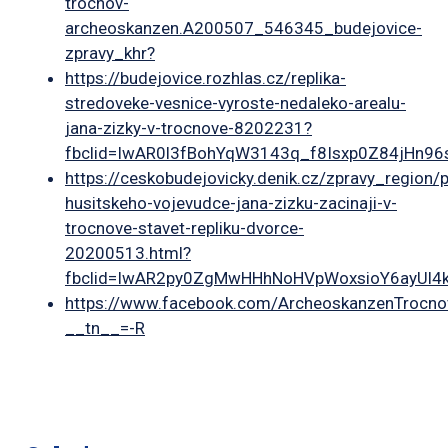
trocnov-
archeoskanzen.A200507_546345_budejovice-
zpravy_khr?
https://budejovice.rozhlas.cz/replika-
stredoveke-vesnice-vyroste-nedaleko-arealu-
jana-zizky-v-trocnove-8202231?
fbclid=IwAR0l3fBohYqW3143q_f8Isxp0Z84jHn
https://ceskobudejovicky.denik.cz/zpravy_region/p
husitskeho-vojevudce-jana-zizku-zacinaji-v-
trocnove-stavet-repliku-dvorce-
20200513.html?
fbclid=IwAR2py0ZgMwHHhNoHVpWoxsioY6ayUl4
https://www.facebook.com/ArcheoskanzenTrocn
__tn__=-R