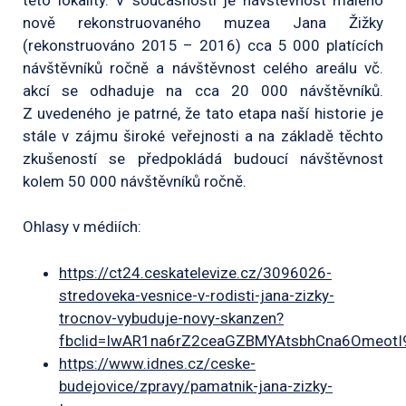
nově rekonstruovaného muzea Jana Žižky
(rekonstruováno 2015 – 2016) cca 5 000 platících
návštěvníků ročně a návštěvnost celého areálu vč.
akcí se odhaduje na cca 20 000 návštěvníků.
Z uvedeného je patrné, že tato etapa naší historie je
stále v zájmu široké veřejnosti a na základě těchto
zkušeností se předpokládá budoucí návštěvnost
kolem 50 000 návštěvníků ročně.
Ohlasy v médiích:
https://ct24.ceskatelevize.cz/3096026-
stredoveka-vesnice-v-rodisti-jana-zizky-
trocnov-vybuduje-novy-skanzen?
fbclid=IwAR1na6rZ2ceaGZBMYAtsbhCna6Omeot
https://www.idnes.cz/ceske-
budejovice/zpravy/pamatnik-jana-zizky-