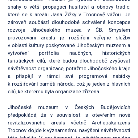
snahy o větší propagaci husitství a obnovy tradic,
které se k areálu Jana Žižky v Trocnově vážou. Je
zároveň součástí dlouhodobé schválené koncepce
rozvoje Jihočeského muzea v ČB. Smyslem
provozování areálu je rozšíření veřejné služby
v oblasti kultury poskytované Jihočeským muzeem a
vytvoření portfolia naučných, historických
turistických cílů, které budou dlouhodobě zvyšovat
návštěvnost organizace, potažmo Jihočeského kraje
a přispějí v rámci své programové nabídky
k rozšiřování paměti národa, což je jeden z hlavních
cílů, ke kterému byla organizace zřízena.
Jihočeské muzeum v Českých Budějovicích
předpokládá, že v souvislosti s otevřením nově
revitalizovaného areálu včetně Archeoskanzenu
Trocnov dojde k významnému navýšení návštěvnosti
této lokality. V současnosti je návštěvnost malého