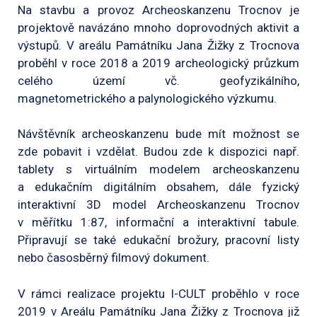
Na stavbu a provoz Archeoskanzenu Trocnov je
projektově navázáno mnoho doprovodných aktivit a
výstupů. V areálu Památníku Jana Žižky z Trocnova
proběhl v roce 2018 a 2019 archeologický průzkum
celého území vč. geofyzikálního,
magnetometrického a palynologického výzkumu.
Návštěvník archeoskanzenu bude mít možnost se
zde pobavit i vzdělat. Budou zde k dispozici např.
tablety s virtuálním modelem archeoskanzenu
a edukačním digitálním obsahem, dále fyzický
interaktivní 3D model Archeoskanzenu Trocnov
v měřítku 1:87, informační a interaktivní tabule.
Připravují se také edukační brožury, pracovní listy
nebo časosběrný filmový dokument.
V rámci realizace projektu I-CULT proběhlo v roce
2019 v Areálu Památníku Jana Žižky z Trocnova již