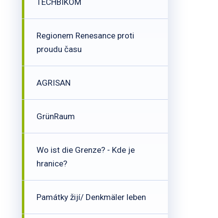
TECHBIKOM
Regionem Renesance proti
proudu času
AGRISAN
GrünRaum
Wo ist die Grenze? - Kde je
hranice?
Památky žijí/ Denkmäler leben