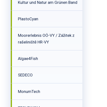
Kultur und Natur am Grünen Band
PlastoCyan
Moorerlebnis OÖ-VY / Zážitek z
rašeliniště HR-VY
Algae4Fish
SEDECO
MonumTech