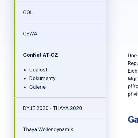
COL
CEWA
ConNat AT-CZ
Dne 
Repu
Události
Eich
Dokumenty
Mgr.
přír
Galerie
přiv
DYJE 2020 - THAYA 2020
Ga
Thaya Wellendynamik