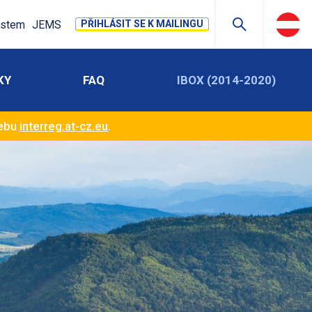
stem
JEMS
PŘIHLÁSIT SE K MAILINGU
KY
FAQ
IBOX (2014-2020)
webu
interreg.at-cz.eu
.