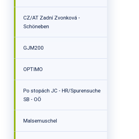
CZ/AT Zadní Zvonková -
Schöneben
GJM200
OPTIMO
Po stopách JC - HR/Spurensuche
SB - OÖ
Malsemuschel