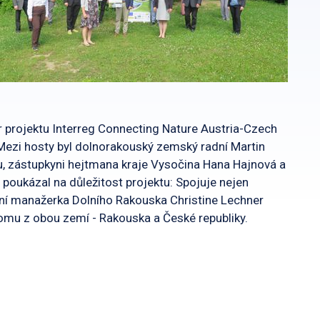
r projektu Interreg Connecting Nature Austria-Czech
 Mezi hosty byl dolnorakouský zemský radní Martin
u, zástupkyni hejtmana kraje Vysočina Hana Hajnová a
 poukázal na důležitost projektu: Spojuje nejen
onální manažerka Dolního Rakouska Christine Lechner
Zoomu z obou zemí - Rakouska a České republiky.