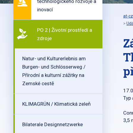
technologického rozvoje a
inovací
at-cz
>
Udá
PO 2 | Životní prostředí a
zdroje
Z
T
Natur- und Kulturerlebnis am
p
Burgen- und Schlösserweg /
Přírodní a kulturní zážitky na
Zemské cestě
17.
Typ 
KLIMAGRÜN / Klimatická zeleň
Conn
3,5 
Bilaterale Designnetzwerke