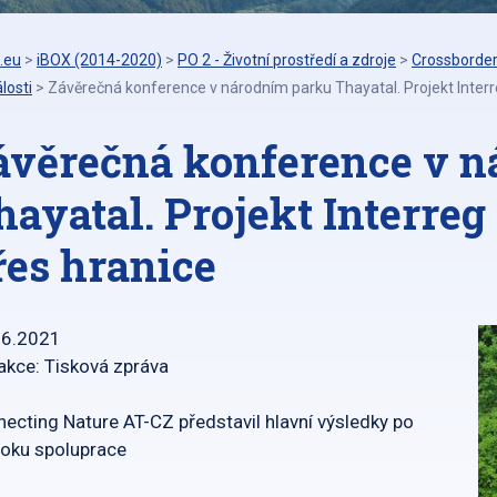
.eu
>
iBOX (2014-2020)
>
PO 2 - Životní prostředí a zdroje
>
Crossborder
losti
>
Závěrečná konference v národním parku Thayatal. Projekt Interreg
ávěrečná konference v 
hayatal. Projekt Interreg 
řes hranice
06.2021
akce: Tisková zpráva
ecting Nature AT-CZ představil hlavní výsledky po
roku spoluprace