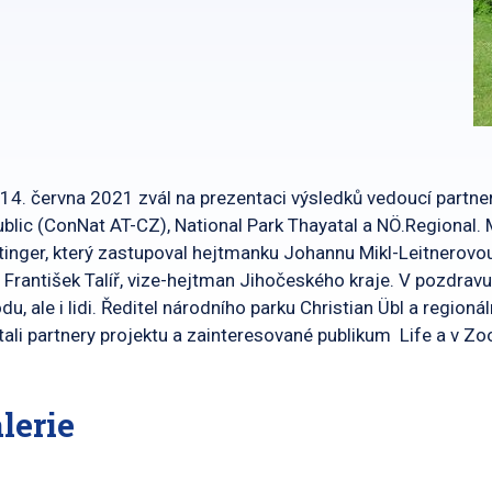
14. června 2021 zvál na prezentaci výsledků vedoucí partne
blic (ConNat AT-CZ), National Park Thayatal a NÖ.Regional.
tinger, který zastupoval hejtmanku Johannu Mikl-Leitnerovo
 František Talíř, vize-hejtman Jihočeského kraje. V pozdravu
odu, ale i lidi. Ředitel národního parku Christian Übl a regi
ítali partnery projektu a zainteresované publikum Life a v 
lerie