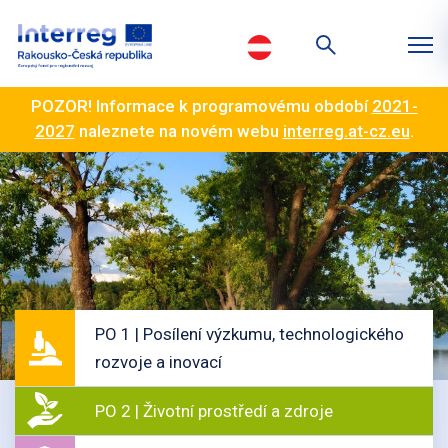
POZOR! Informace k programovému období
2021-
2027
naleznete na novém webu
interreg.at-cz.eu
.
PO 1 | Posílení výzkumu, technologického
rozvoje a inovací
PO 2 | Životní prostředí a zdroje