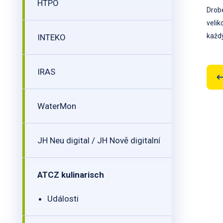
HTPO
Drob
velik
každý
INTEKO
IRAS
WaterMon
JH Neu digital / JH Nově digitalní
ATCZ kulinarisch
Události