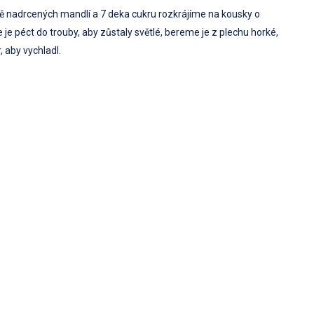
ě nadrcených mandlí a 7 deka cukru rozkrájíme na kousky o
 je péct do trouby, aby zůstaly světlé, bereme je z plechu horké,
 aby vychladl.