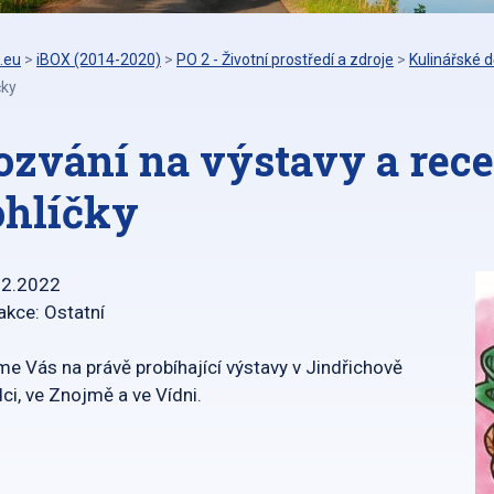
.eu
>
iBOX (2014-2020)
>
PO 2 - Životní prostředí a zdroje
>
Kulinářské d
čky
ozvání na výstavy a rece
ohlíčky
12.2022
akce: Ostatní
e Vás na právě probíhající výstavy v Jindřichově
ci, ve Znojmě a ve Vídni.