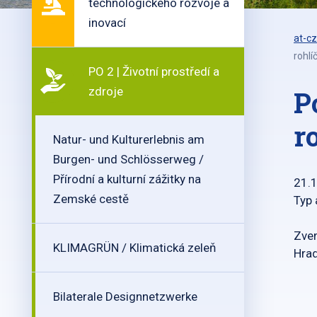
technologického rozvoje a
inovací
at-cz
rohlí
PO 2 | Životní prostředí a
zdroje
P
r
Natur- und Kulturerlebnis am
Burgen- und Schlösserweg /
Přírodní a kulturní zážitky na
21.
Zemské cestě
Typ 
Zvem
KLIMAGRÜN / Klimatická zeleň
Hrad
Bilaterale Designnetzwerke