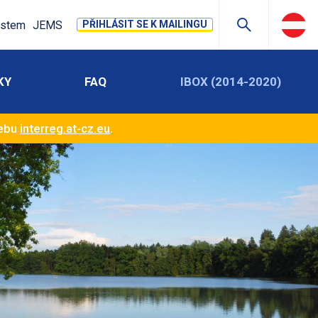
stem
JEMS
PŘIHLÁSIT SE K MAILINGU
KY
FAQ
IBOX (2014-2020)
webu
interreg.at-cz.eu
.