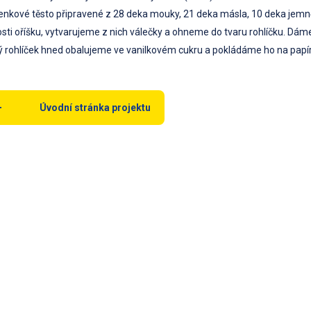
enkové těsto připravené z 28 deka mouky, 21 deka másla, 10 deka jemn
osti oříšku, vytvarujeme z nich válečky a ohneme do tvaru rohlíčku. Dáme
 rohlíček hned obalujeme ve vanilkovém cukru a pokládáme ho na papír,
Úvodní stránka projektu