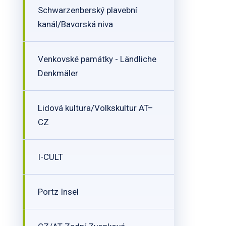
Schwarzenberský plavební
kanál/Bavorská niva
Venkovské památky - Ländliche
Denkmäler
Lidová kultura/Volkskultur AT–
CZ
I-CULT
Portz Insel