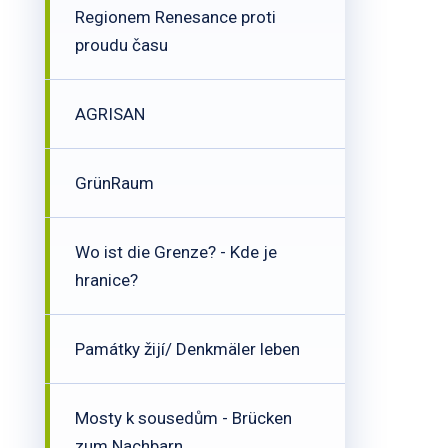
Regionem Renesance proti
proudu času
AGRISAN
GrünRaum
Wo ist die Grenze? - Kde je
hranice?
Památky žijí/ Denkmäler leben
Mosty k sousedům - Brücken
zum Nachbarn