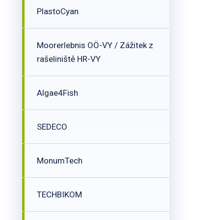
PlastoCyan
Moorerlebnis OÖ-VY / Zážitek z
rašeliniště HR-VY
Algae4Fish
SEDECO
MonumTech
TECHBIKOM