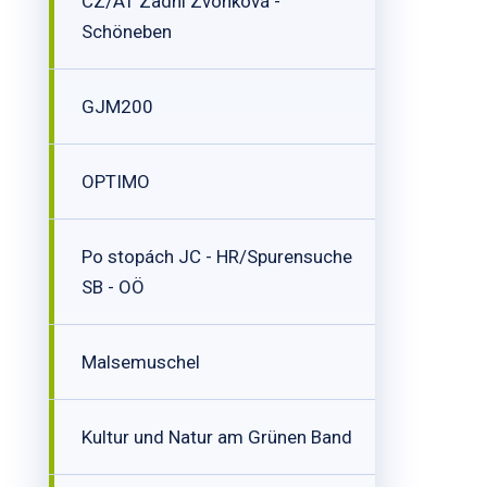
CZ/AT Zadní Zvonková -
Schöneben
GJM200
OPTIMO
Po stopách JC - HR/Spurensuche
SB - OÖ
Malsemuschel
Kultur und Natur am Grünen Band