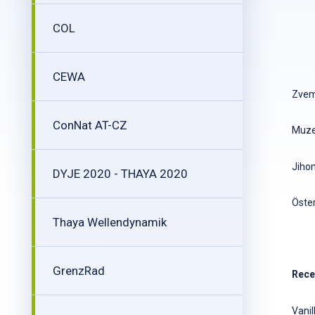
COL
CEWA
Zveme
ConNat AT-CZ
Muzeu
Jiho
DYJE 2020 - THAYA 2020
Öster
Thaya Wellendynamik
GrenzRad
Recep
Vanil