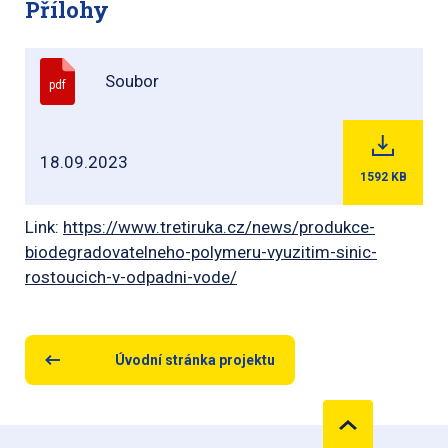
Přílohy
Soubor
pdf
18.09.2023
1592
KB
Link:
https://www.tretiruka.cz/news/produkce-
biodegradovatelneho-polymeru-vyuzitim-sinic-
rostoucich-v-odpadni-vode/
Úvodní stránka projektu