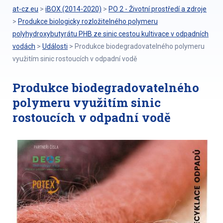
at-cz.eu
>
iBOX (2014-2020)
>
PO 2 - Životní prostředí a zdroje
>
Produkce biologicky rozložitelného polymeru
polyhydroxybutyrátu PHB ze sinic cestou kultivace v odpadních
vodách
>
Události
>
Produkce biodegradovatelného polymeru
využitím sinic rostoucích v odpadní vodě
Produkce biodegradovatelného
polymeru využitím sinic
rostoucích v odpadní vodě