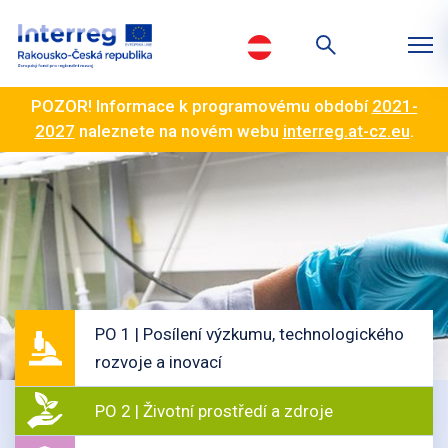
POZOR! Informace k programovému období
2021-
2027
naleznete na novém webu
interreg.at-cz.eu
.
PO 1 | Posílení výzkumu, technologického
rozvoje a inovací
PO 2 | Životní prostředí a zdroje