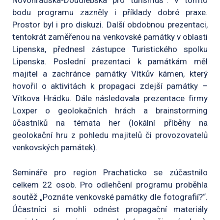
Novohradska-Doudlebska pro turismus“. V tomto
bodu programu zazněly i příklady dobré praxe.
Prostor byl i pro diskuzi. Další obdobnou prezentaci,
tentokrát zaměřenou na venkovské památky v oblasti
Lipenska, přednesl zástupce Turistického spolku
Lipenska. Poslední prezentaci k památkám měl
majitel a zachránce památky Vítkův kámen, který
hovořil o aktivitách k propagaci zdejší památky –
Vítkova Hrádku. Dále následovala prezentace firmy
Loxper o geolokačních hrách a brainstorming
účastníků na témata her (lokální příběhy na
geolokační hru z pohledu majitelů či provozovatelů
venkovských památek).
Semináře pro region Prachaticko se zúčastnilo
celkem 22 osob. Pro odlehčení programu proběhla
soutěž „Poznáte venkovské památky dle fotografií?“.
Účastníci si mohli odnést propagační materiály