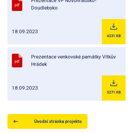
Prezentace VP Novohradsko-
pdf
Doudlebsko
18.09.2023
4231
KB
Prezentace venkovské památky Vítkův
pdf
Hrádek
18.09.2023
5271
KB
Úvodní stránka projektu