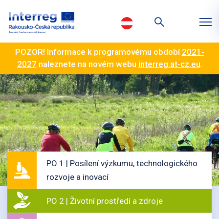
POZOR! Informace k programovému období
2021-
2027
naleznete na novém webu
interreg.at-cz.eu
.
PO 1 | Posílení výzkumu, technologického
rozvoje a inovací
PO 2 | Životní prostředí a zdroje