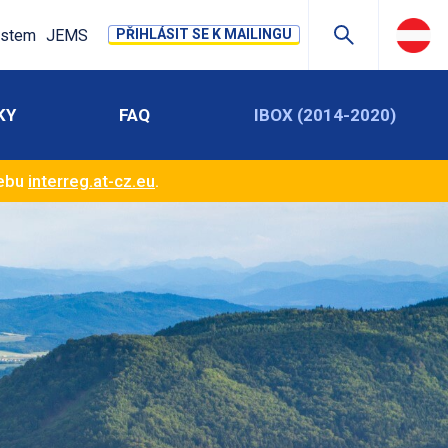
stem
JEMS
PŘIHLÁSIT SE K MAILINGU
KY
FAQ
IBOX (2014-2020)
webu
interreg.at-cz.eu
.