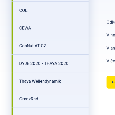
COL
Odka
CEWA
V n
ConNat AT-CZ
V an
V č
DYJE 2020 - THAYA 2020
Thaya Wellendynamik
GrenzRad