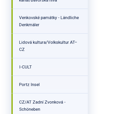
kanál/Bavorská niva
Venkovské památky - Ländliche
Denkmäler
Lidová kultura/Volkskultur AT–
CZ
I-CULT
Portz Insel
CZ/AT Zadní Zvonková -
Schöneben