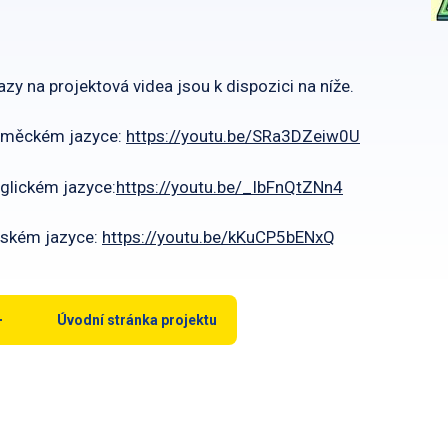
zy na projektová videa jsou k dispozici na níže.
eměckém jazyce:
https://youtu.be/SRa3DZeiw0U
glickém jazyce:
https://youtu.be/_IbFnQtZNn4
eském jazyce:
https://youtu.be/kKuCP5bENxQ
Úvodní stránka projektu