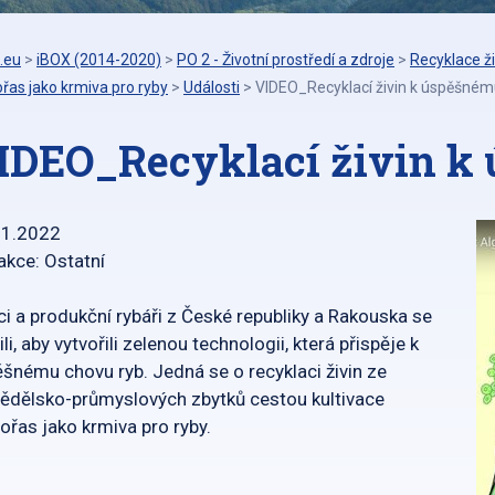
.eu
>
iBOX (2014-2020)
>
PO 2 - Životní prostředí a zdroje
>
Recyklace ž
řas jako krmiva pro ryby
>
Události
>
VIDEO_Recyklací živin k úspěšném
IDEO_Recyklací živin k
01.2022
akce: Ostatní
i a produkční rybáři z České republiky a Rakouska se
ili, aby vytvořili zelenou technologii, která přispěje k
šnému chovu ryb. Jedná se o recyklaci živin ze
dělsko-průmyslových zbytků cestou kultivace
ořas jako krmiva pro ryby.