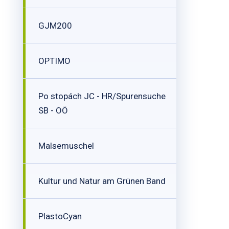
GJM200
OPTIMO
Po stopách JC - HR/Spurensuche
SB - OÖ
Malsemuschel
Kultur und Natur am Grünen Band
PlastoCyan