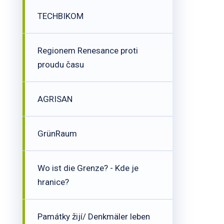
TECHBIKOM
Regionem Renesance proti
proudu času
AGRISAN
GrünRaum
Wo ist die Grenze? - Kde je
hranice?
Památky žijí/ Denkmäler leben