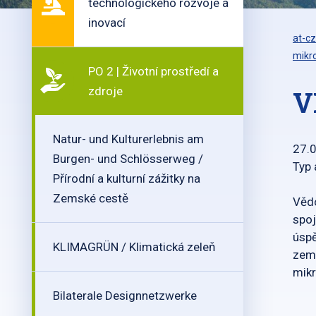
technologického rozvoje a
inovací
at-cz
mikro
PO 2 | Životní prostředí a
zdroje
V
Natur- und Kulturerlebnis am
27.
Burgen- und Schlösserweg /
Typ 
Přírodní a kulturní zážitky na
Zemské cestě
Vědc
spoj
úspě
KLIMAGRÜN / Klimatická zeleň
země
mikr
Bilaterale Designnetzwerke