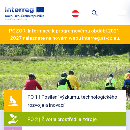
POZOR! Informace k programovému období
2021-
2027
naleznete na novém webu
interreg.at-cz.eu
.
PO 1 | Posílení výzkumu, technologického
rozvoje a inovací
PO 2 | Životní prostředí a zdroje