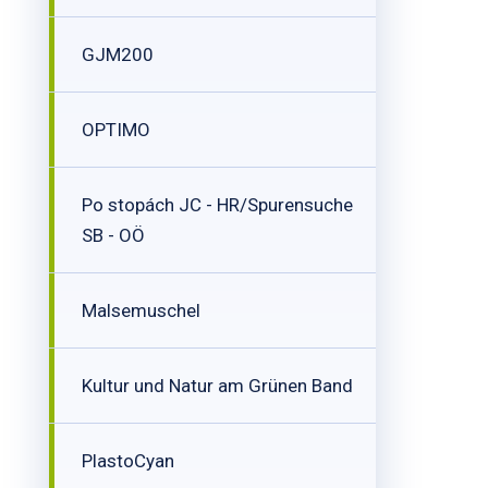
GJM200
OPTIMO
Po stopách JC - HR/Spurensuche
SB - OÖ
Malsemuschel
Kultur und Natur am Grünen Band
PlastoCyan