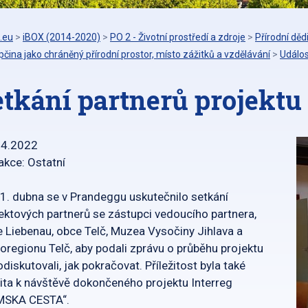
.eu
>
iBOX (2014-2020)
>
PO 2 - Životní prostředí a zdroje
>
Přírodní děd
čina jako chráněný přírodní prostor, místo zážitků a vzdělávání
>
Událos
etkání partnerů projektu
04.2022
akce: Ostatní
1. dubna se v Prandeggu uskutečnilo setkání
ektových partnerů se zástupci vedoucího partnera,
 Liebenau, obce Telč, Muzea Vysočiny Jihlava a
oregionu Telč, aby podali zprávu o průběhu projektu
odiskutovali, jak pokračovat. Příležitost byla také
ita k návštěvě dokončeného projektu Interreg
MSKA CESTA“.