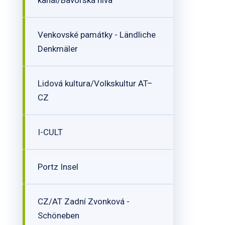
kanál/Bavorská niva
Venkovské památky - Ländliche
Denkmäler
Lidová kultura/Volkskultur AT–
CZ
I-CULT
Portz Insel
CZ/AT Zadní Zvonková -
Schöneben