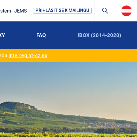
stem
JEMS
PŘIHLÁSIT SE K MAILINGU
KY
FAQ
IBOX (2014-2020)
webu
interreg.at-cz.eu
.