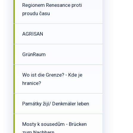
Regionem Renesance proti
proudu času
AGRISAN
GrünRaum
Wo ist die Grenze? - Kde je
hranice?
Památky žijí/ Denkmäler leben
Mosty k sousedům - Brücken
zum Nachbarn