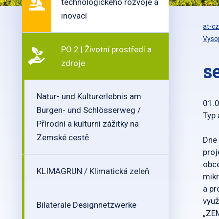
technologického rozvoje a
inovací
at-cz
Vysop
PO 2 | Životní prostředí a
zdroje
s
Natur- und Kulturerlebnis am
01.
Burgen- und Schlösserweg /
Typ 
Přírodní a kulturní zážitky na
Zemské cestě
Dne 
proj
obce
KLIMAGRÜN / Klimatická zeleň
mikr
a pr
využ
Bilaterale Designnetzwerke
„ZE