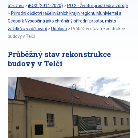
at-cz.eu
>
iBOX (2014-2020)
>
PO 2 - Životní prostředí a zdroje
>
Přírodní dědictví rašeliništních krajin regionu Mühlviertel a
Geopark Vysopčina jako chráněný přírodní prostor, místo
zážitků a vzdělávání
>
Události
>
Průběžný stav rekonstrukce
budovy v Telči
Průběžný stav rekonstrukce
budovy v Telči