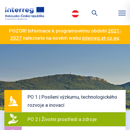
POZOR! Informace k programovému období
2021-
2027
naleznete na novém webu
interreg.at-cz.eu
.
PO 1 | Posílení výzkumu, technologického
rozvoje a inovací
PO 2 | Životní prostředí a zdroje