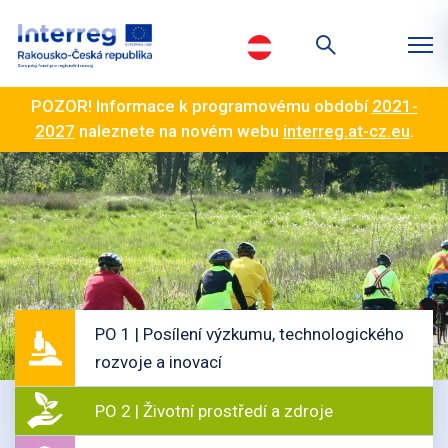
POZOR! Informace k programovému období
2021-
2027
naleznete na novém webu
interreg.at-cz.eu
.
PO 1 | Posílení výzkumu, technologického
rozvoje a inovací
PO 2 | Životní prostředí a zdroje