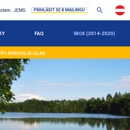
stem
JEMS
PŘIHLÁSIT SE K MAILINGU
KY
FAQ
IBOX (2014-2020)
webu
interreg.at-cz.eu
.