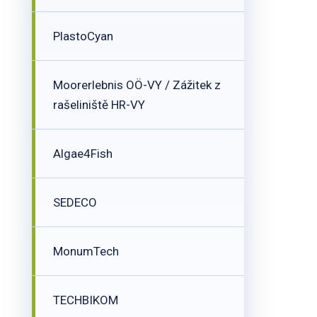
PlastoCyan
Moorerlebnis OÖ-VY / Zážitek z
rašeliniště HR-VY
Algae4Fish
SEDECO
MonumTech
TECHBIKOM