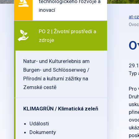
technologického rozvoje a
inovací
at-cz
Ovocn
PO 2 | Životní prostředí a
zdroje
O
Natur- und Kulturerlebnis am
29.
Burgen- und Schlösserweg /
Typ 
Přírodní a kulturní zážitky na
Zemské cestě
Pro 
Druh
usku
KLIMAGRÜN / Klimatická zeleň
přin
ovoc
Události
ukáz
Dokumenty
posk