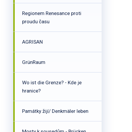
Regionem Renesance proti
proudu času
AGRISAN
GrünRaum
Wo ist die Grenze? - Kde je
hranice?
Památky žijí/ Denkmäler leben
Mosty k sousedům - Brücken