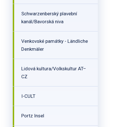
Schwarzenberský plavební
kanál/Bavorská niva
Venkovské památky - Ländliche
Denkmäler
Lidová kultura/Volkskultur AT–
CZ
I-CULT
Portz Insel