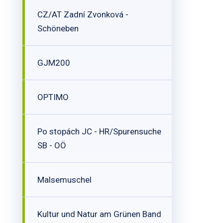
CZ/AT Zadní Zvonková -
Schöneben
GJM200
OPTIMO
Po stopách JC - HR/Spurensuche
SB - OÖ
Malsemuschel
Kultur und Natur am Grünen Band