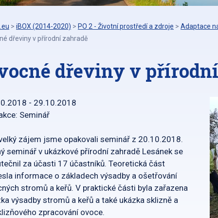
.eu
>
iBOX (2014-2020)
>
PO 2 - Životní prostředí a zdroje
>
Adaptace na
é dřeviny v přírodní zahradě
vocné dřeviny v přírodn
10.2018 - 29.10.2018
akce: Seminář
velký zájem jsme opakovali seminář z 20.10.2018.
ý seminář v ukázkové přírodní zahradě Lesánek se
tečnil za účasti 17 účastníků. Teoretická část
esla informace o základech výsadby a ošetřování
ných stromů a keřů. V praktické části byla zařazena
ka výsadby stromů a keřů a také ukázka sklizně a
lizňového zpracování ovoce.