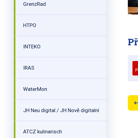
GrenzRad
HTPO
Př
INTEKO
IRAS
p
WaterMon
JH Neu digital / JH Nově digitalní
ATCZ kulinarisch