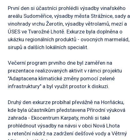
První den si účastníci prohlédli výsadby vinařského
areálu Sudoměřice, výsadby města Strážnice, sady a
vinohrady vrchu Žerotín, výsadby větrolamů, mezí a
ÚSES ve Tvarožné Lhotě. Exkurze byla doplněna o
ukázku regionálních produktů - ovocných marmelád,
sirupů a dalších lokálních specialit.
Večerní program prvního dne byl zaměřen na
prezentace realizovaných aktivit v rámci projektu
"Adaptacena klimatické změny pomocí zelené
infrastruktury" a byl využit prostor k diskuzi.
Druhý den exkurze probíhal převážně na Horňácku,
kde byla účastníkům představena Přírodní výuková
zahrada - Ekocentrum Karpaty, mohli si také
prohlédnout výsadby na návsi v obci Nová Lhota
a retenční nádrž na zadržení dešťové vody a Větrný