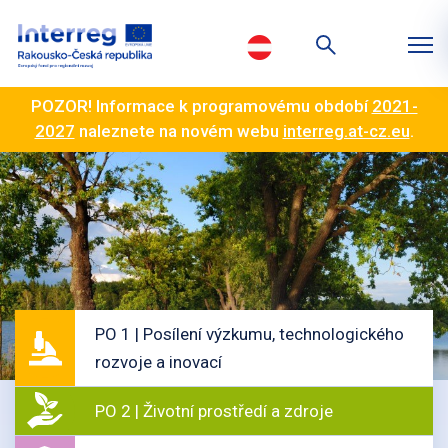
POZOR! Informace k programovému období
2021-
2027
naleznete na novém webu
interreg.at-cz.eu
.
PO 1 | Posílení výzkumu, technologického
rozvoje a inovací
PO 2 | Životní prostředí a zdroje