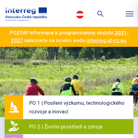
POZOR! Informace k programovému období
2021-
2027
naleznete na novém webu
interreg.at-cz.eu
.
PO 1 | Posílení výzkumu, technologického
rozvoje a inovací
PO 2 | Životní prostředí a zdroje