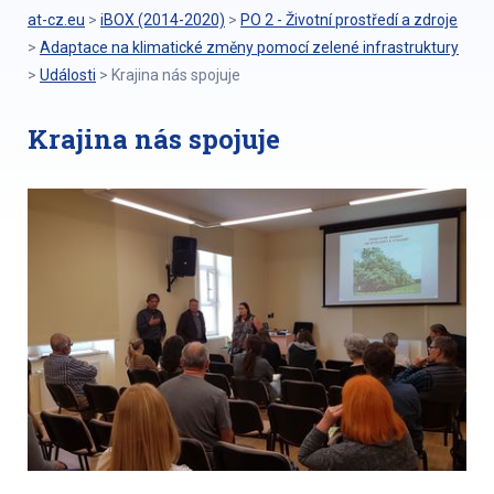
at-cz.eu
>
iBOX (2014-2020)
>
PO 2 - Životní prostředí a zdroje
>
Adaptace na klimatické změny pomocí zelené infrastruktury
>
Události
>
Krajina nás spojuje
Krajina nás spojuje