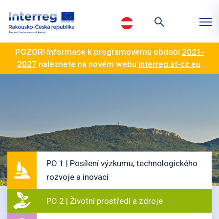
POZOR! Informace k programovému období
2021-
2027
naleznete na novém webu
interreg.at-cz.eu
.
PO 1 | Posílení výzkumu, technologického
rozvoje a inovací
PO 2 | Životní prostředí a zdroje