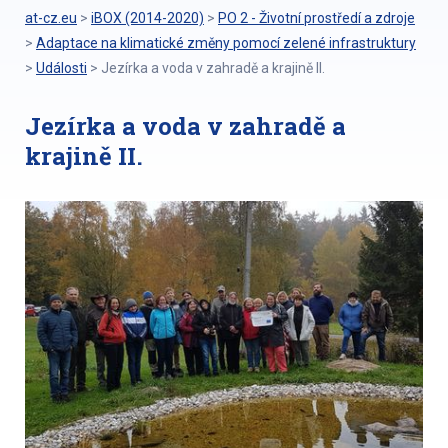
at-cz.eu
>
iBOX (2014-2020)
>
PO 2 - Životní prostředí a zdroje
>
Adaptace na klimatické změny pomocí zelené infrastruktury
>
Události
>
Jezírka a voda v zahradě a krajině II.
Jezírka a voda v zahradě a
krajině II.