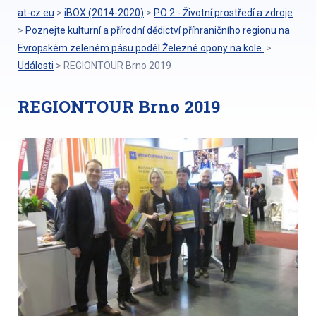
at-cz.eu
>
iBOX (2014-2020)
>
PO 2 - Životní prostředí a zdroje
>
Poznejte kulturní a přírodní dědictví příhraničního regionu na
Evropském zeleném pásu podél Železné opony na kole.
>
Události
>
REGIONTOUR Brno 2019
REGIONTOUR Brno 2019