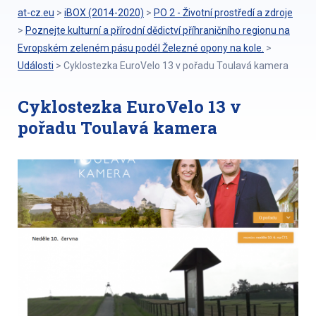
at-cz.eu
>
iBOX (2014-2020)
>
PO 2 - Životní prostředí a zdroje
>
Poznejte kulturní a přírodní dědictví příhraničního regionu na
Evropském zeleném pásu podél Železné opony na kole.
>
Události
>
Cyklostezka EuroVelo 13 v pořadu Toulavá kamera
Cyklostezka EuroVelo 13 v
pořadu Toulavá kamera