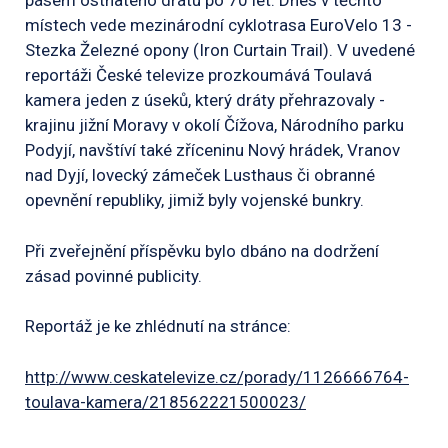
pásem ostnatého drátu po 70 let. Dnes v těchto
místech vede mezinárodní cyklotrasa EuroVelo 13 -
Stezka Železné opony (Iron Curtain Trail). V uvedené
reportáži České televize prozkoumává Toulavá
kamera jeden z úseků, který dráty přehrazovaly -
krajinu jižní Moravy v okolí Čížova, Národního parku
Podyjí, navštíví také zříceninu Nový hrádek, Vranov
nad Dyjí, lovecký zámeček Lusthaus či obranné
opevnění republiky, jimiž byly vojenské bunkry.
Při zveřejnění příspěvku bylo dbáno na dodržení
zásad povinné publicity.
Reportáž je ke zhlédnutí na stránce:
http://www.ceskatelevize.cz/porady/1126666764-
toulava-kamera/218562221500023/