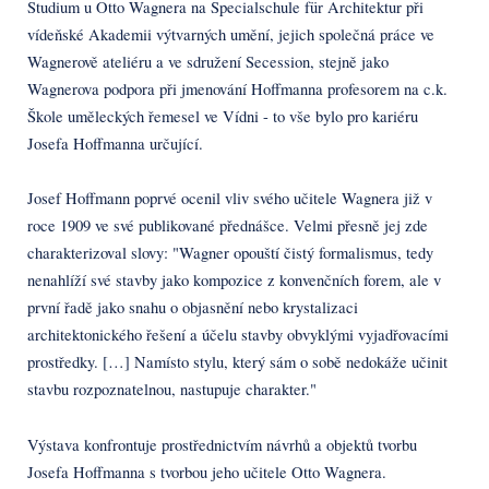
Studium u Otto Wagnera na Specialschule für Architektur při
vídeňské Akademii výtvarných umění, jejich společná práce ve
Wagnerově ateliéru a ve sdružení Secession, stejně jako
Wagnerova podpora při jmenování Hoffmanna profesorem na c.k.
Škole uměleckých řemesel ve Vídni - to vše bylo pro kariéru
Josefa Hoffmanna určující.
Josef Hoffmann poprvé ocenil vliv svého učitele Wagnera již v
roce 1909 ve své publikované přednášce. Velmi přesně jej zde
charakterizoval slovy: "Wagner opouští čistý formalismus, tedy
nenahlíží své stavby jako kompozice z konvenčních forem, ale v
první řadě jako snahu o objasnění nebo krystalizaci
architektonického řešení a účelu stavby obvyklými vyjadřovacími
prostředky. […] Namísto stylu, který sám o sobě nedokáže učinit
stavbu rozpoznatelnou, nastupuje charakter."
Výstava konfrontuje prostřednictvím návrhů a objektů tvorbu
Josefa Hoffmanna s tvorbou jeho učitele Otto Wagnera.