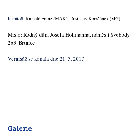
Kur
átoři:
Rainald Franz (MAK)
;
Rostislav Koryčánek
(MG)
Místo: Rodný
dům
Josefa Hoffmanna, náměstí Svobody
263, Brtnice
Vernis
áž se konala dne 21. 5. 2017.
Galerie