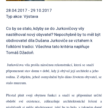
28.04.2017 - 29.10.2017
Typ akce: Výstava
Co by se stalo, kdyby se do Jurkovičovy vily
nastěhoval nový obyvatel? Nepochybně by to měl být
obdivovatel díla Dušana Jurkoviče se vztahem k
folklórní tradici. Všechna tato kritéria naplňuje
Tomáš Džadoň.
Jurkovičova vila prošla náročnou rekonstrukcí, která se snaží
připomenout stav domu v době, kdy ji obýval její architekt a jeho
rodina. Z objektu, jehož osmyslnění bylo dáno životem obyvatel, se
stalo muzeum.
Přestal plnit svoji obytnou funkci a snaží se připomínat určité
období své existence, zdůrazňuje architektonické řešení a
návštěvník si může představovat, jaké by to bylo, v takovém domě