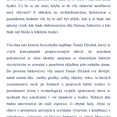
bydlet. Co by se ale stalo, kdyby se do vily skutečně nastěhoval
nový obyvatel? S ohledem na architektonickou, historickou a
památkovou hodnotu vily by to měl být někdo, kdo k ní bude mít
niterný vztah, kdo bude obdivovatelem díla Dušana Jurkoviče a kdo
bude mít blízko k folklórní tradici.
Všechna tato kritéria bezezbytku naplňuje Tomáš Džadoň, který ve
svých konceptuálně propracovaných dílech už nejednou
polemizoval se sílou identity spojenou se slovenským lidovým
stavitelstvím ve srovnání s panelovou skladbou jeho rodného domu.
Do prostoru Jurkovičovy vily umístí Tomáš Džadoň svá dřívější,
méně známá díla - malby, grafiky, sošky, objekty, videa, ve kterých
zaznamenává stesk po formách a projevech lidové tradice či
paradoxnost života v technologicky vyspělé společnosti, která se
neobejde bez zakořenění v své minulosti a tradici. Některá díla
budou intervenovat do stálé expozice či obytné haly, zbylá se
objeví v prostorách určených k sezónním výstavám v kombinaci s
nábytkem a zařízením od Dušana Jurkoviče ze sbírek Moravské