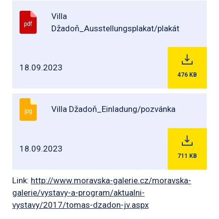
Villa
pdf
Džadoň_Ausstellungsplakat/plakát
18.09.2023
476
KB
Villa Džadoň_Einladung/pozvánka
jpg
18.09.2023
711
KB
Link:
http://www.moravska-galerie.cz/moravska-
galerie/vystavy-a-program/aktualni-
vystavy/2017/tomas-dzadon-jv.aspx