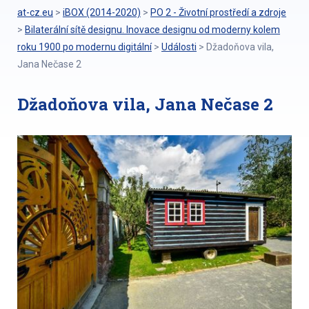
at-cz.eu
>
iBOX (2014-2020)
>
PO 2 - Životní prostředí a zdroje
>
Bilaterální sítě designu. Inovace designu od moderny kolem
roku 1900 po modernu digitální
>
Události
>
Džadoňova vila,
Jana Nečase 2
Džadoňova vila, Jana Nečase 2