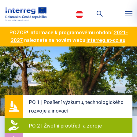
POZOR! Informace k programovému období
2021-
2027
naleznete na novém webu
interreg.at-cz.eu
.
PO 1 | Posílení výzkumu, technologického
rozvoje a inovací
PO 2 | Životní prostředí a zdroje