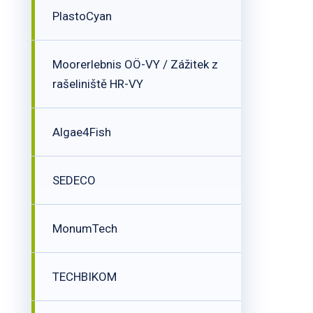
PlastoCyan
Moorerlebnis OÖ-VY / Zážitek z
rašeliniště HR-VY
Algae4Fish
SEDECO
MonumTech
TECHBIKOM