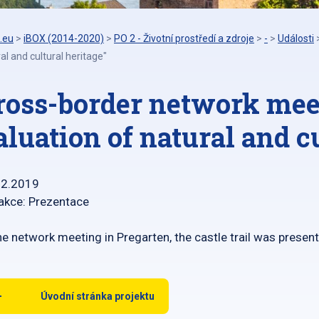
.eu
>
iBOX (2014-2020)
>
PO 2 - Životní prostředí a zdroje
>
-
>
Události
al and cultural heritage"
ross-border network mee
aluation of natural and c
12.2019
akce: Prezentace
he network meeting in Pregarten, the castle trail was presen
Úvodní stránka projektu