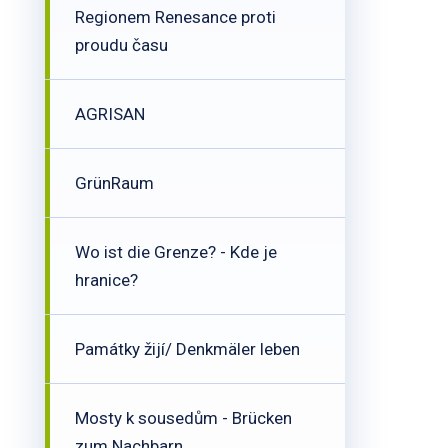
Regionem Renesance proti
proudu času
AGRISAN
GrünRaum
Wo ist die Grenze? - Kde je
hranice?
Památky žijí/ Denkmäler leben
Mosty k sousedům - Brücken
zum Nachbarn