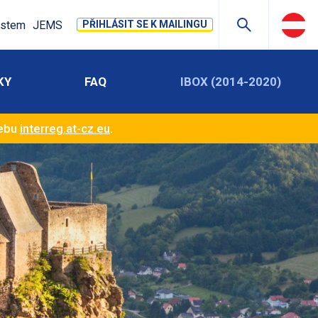
stem
JEMS
PŘIHLÁSIT SE K MAILINGU
KY
FAQ
IBOX (2014-2020)
webu
interreg.at-cz.eu
.