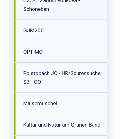
CZ/AT Zadní Zvonková -
Schöneben
GJM200
OPTIMO
Po stopách JC - HR/Spurensuche
SB - OÖ
Malsemuschel
Kultur und Natur am Grünen Band