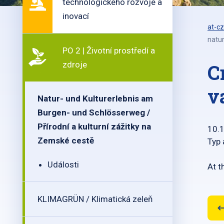
technologického rozvoje a
inovací
at-cz
natur
PO 2 | Životní prostředí a
zdroje
C
v
Natur- und Kulturerlebnis am
Burgen- und Schlösserweg /
Přírodní a kulturní zážitky na
10.
Zemské cestě
Typ 
Události
At t
KLIMAGRÜN / Klimatická zeleň