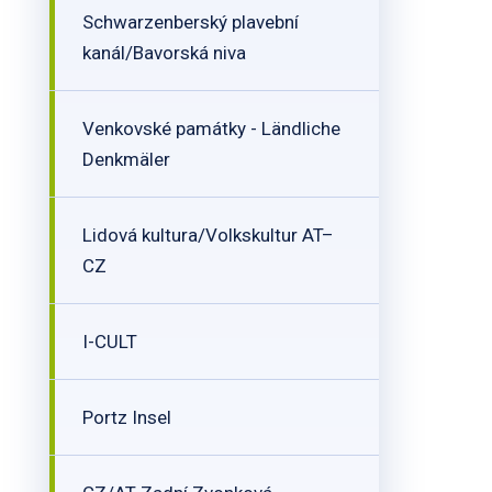
Schwarzenberský plavební
kanál/Bavorská niva
Venkovské památky - Ländliche
Denkmäler
Lidová kultura/Volkskultur AT–
CZ
I-CULT
Portz Insel