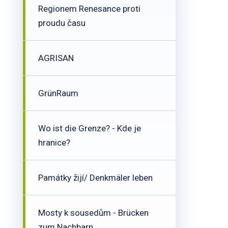
Regionem Renesance proti
proudu času
AGRISAN
GrünRaum
Wo ist die Grenze? - Kde je
hranice?
Památky žijí/ Denkmäler leben
Mosty k sousedům - Brücken
zum Nachbarn