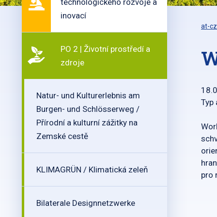
technologického rozvoje a
inovací
at-cz
PO 2 | Životní prostředí a
W
zdroje
18.
Natur- und Kulturerlebnis am
Typ
Burgen- und Schlösserweg /
Přírodní a kulturní zážitky na
Work
Zemské cestě
schv
orie
hran
KLIMAGRÜN / Klimatická zeleň
pro 
Bilaterale Designnetzwerke