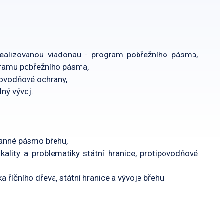
realizovanou viadonau - program pobřežního pásma,
gramu pobřežního pásma,
ipovodňové ochrany,
lný vývoj.
ranné pásmo břehu,
kality a problematiky státní hranice, protipovodňové
 říčního dřeva, státní hranice a vývoje břehu.