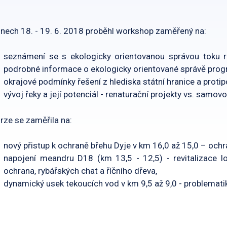
nech 18. - 19. 6. 2018 proběhl workshop zaměřený na:
seznámení se s ekologicky orientovanou správou toku 
podrobné informace o ekologicky orientované správě pro
okrajové podmínky řešení z hlediska státní hranice a prot
vývoj řeky a její potenciál - renaturační projekty vs. samovo
rze se zaměřila na:
nový přistup k ochraně břehu Dyje v km 16,0 až 15,0 – och
napojení meandru D18 (km 13,5 - 12,5) - revitalizace lo
ochrana, rybářských chat a říčního dřeva,
dynamický usek tekoucích vod v km 9,5 až 9,0 - problematika