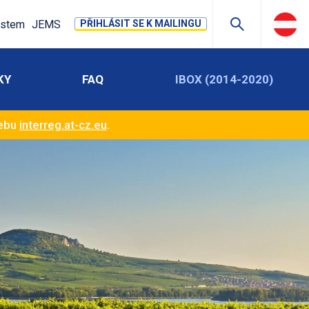
stem
JEMS
PŘIHLÁSIT SE K MAILINGU
KY
FAQ
IBOX (2014-2020)
webu
interreg.at-cz.eu
.