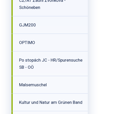
CZ/AT Zadní Zvonková -
Schöneben
GJM200
OPTIMO
Po stopách JC - HR/Spurensuche
SB - OÖ
Malsemuschel
Kultur und Natur am Grünen Band