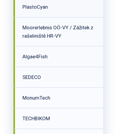
PlastoCyan
Moorerlebnis OÖ-VY / Zážitek z
rašeliniště HR-VY
Algae4Fish
SEDECO
MonumTech
TECHBIKOM