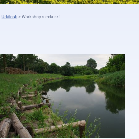
>
Události
>
Workshop s exkurzí