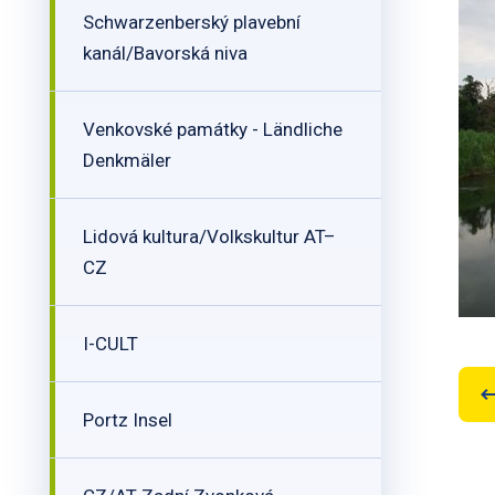
Schwarzenberský plavební
kanál/Bavorská niva
Venkovské památky - Ländliche
Denkmäler
Lidová kultura/Volkskultur AT–
CZ
I-CULT
Portz Insel