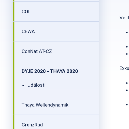
COL
Ve d
CEWA
ConNat AT-CZ
Exku
DYJE 2020 - THAYA 2020
Události
Thaya Wellendynamik
GrenzRad