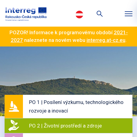
POZOR! Informace k programovému období
2021-
2027
naleznete na novém webu
interreg.at-cz.eu
.
PO 1 | Posílení výzkumu, technologického
rozvoje a inovací
PO 2 | Životní prostředí a zdroje