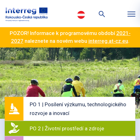
POZOR! Informace k programovému období
2021-
2027
naleznete na novém webu
interreg.at-cz.eu
.
PO 1 | Posílení výzkumu, technologického
rozvoje a inovací
PO 2 | Životní prostředí a zdroje