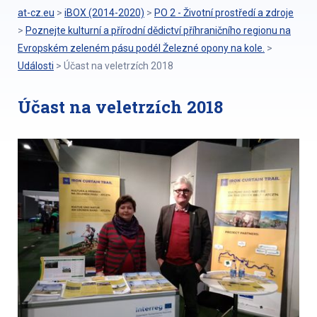
at-cz.eu
>
iBOX (2014-2020)
>
PO 2 - Životní prostředí a zdroje
>
Poznejte kulturní a přírodní dědictví příhraničního regionu na
Evropském zeleném pásu podél Železné opony na kole.
>
Události
>
Účast na veletrzích 2018
Účast na veletrzích 2018