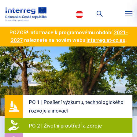
POZOR! Informace k programovému období
2021-
2027
naleznete na novém webu
interreg.at-cz.eu
.
PO 1 | Posílení výzkumu, technologického
rozvoje a inovací
PO 2 | Životní prostředí a zdroje