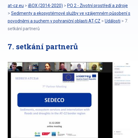
at-cz.eu
>
iBOX (2014-2020)
>
PO 2 - Životní prostředí a zdroje
>
Sedimenty a ekosystémové služby ve vzájemném působení s
povodněmi a suchem v pohraniční oblasti AT-CZ
>
Události
>
7.
setkání partnerů
7. setkání partnerů