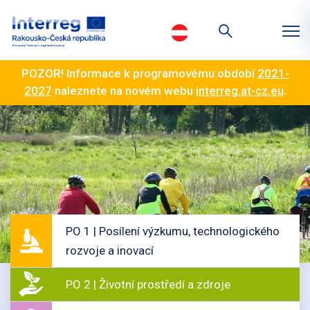
POZOR! Informace k programovému období
2021-
2027
naleznete na novém webu
interreg.at-cz.eu
.
PO 1 | Posílení výzkumu, technologického
rozvoje a inovací
PO 2 | Životní prostředí a zdroje