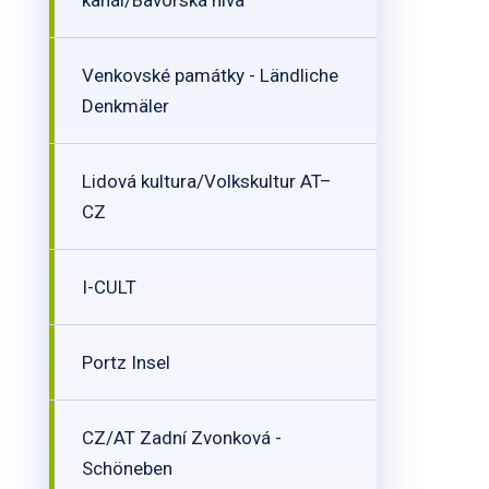
kanál/Bavorská niva
Venkovské památky - Ländliche
Denkmäler
Lidová kultura/Volkskultur AT–
CZ
I-CULT
Portz Insel
CZ/AT Zadní Zvonková -
Schöneben