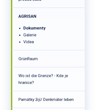
AGRISAN
Dokumenty
Galerie
Videa
GrünRaum
Wo ist die Grenze? - Kde je
hranice?
Památky žijí/ Denkmäler leben