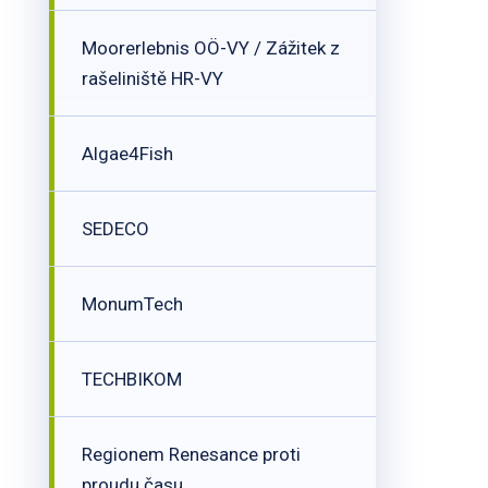
Moorerlebnis OÖ-VY / Zážitek z
rašeliniště HR-VY
Algae4Fish
SEDECO
MonumTech
TECHBIKOM
Regionem Renesance proti
proudu času