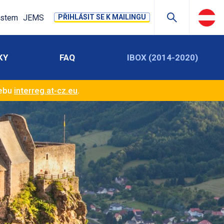
stem
JEMS
PŘIHLÁSIT SE K MAILINGU
KY
FAQ
IBOX (2014-2020)
webu
interreg.at-cz.eu
.