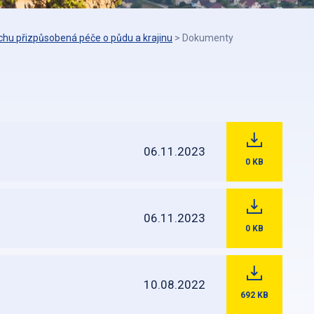
chu přizpůsobená péče o půdu a krajinu
>
Dokumenty
06.11.2023
0
KB
06.11.2023
0
KB
10.08.2022
692
KB