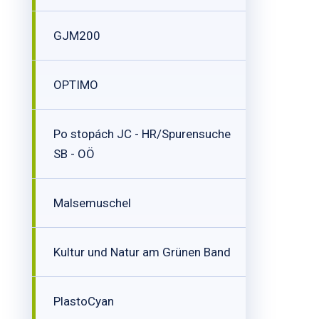
GJM200
OPTIMO
Po stopách JC - HR/Spurensuche
SB - OÖ
Malsemuschel
Kultur und Natur am Grünen Band
PlastoCyan