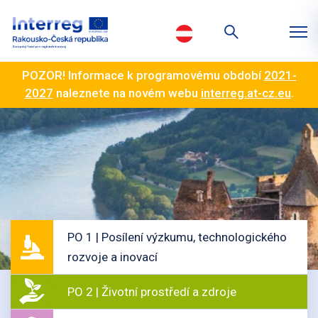
POZOR! Informace k programovému období
2021-
2027
naleznete na novém webu
interreg.at-cz.eu
.
PO 1 | Posílení výzkumu, technologického
rozvoje a inovací
PO 2 | Životní prostředí a zdroje