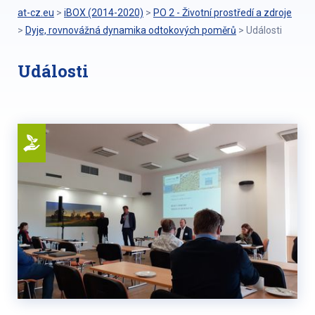
at-cz.eu
>
iBOX (2014-2020)
>
PO 2 - Životní prostředí a zdroje
>
Dyje, rovnovážná dynamika odtokových poměrů
>
Události
Události