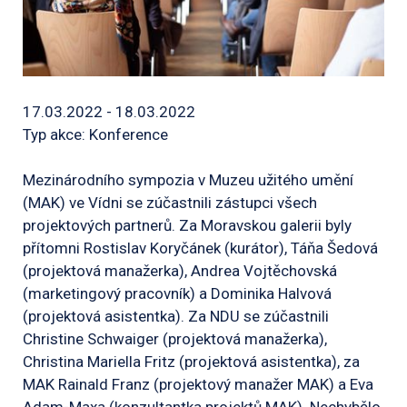
17.03.2022 - 18.03.2022
Typ akce: Konference
Mezinárodního sympozia v Muzeu užitého umění
(MAK) ve Vídni se zúčastnili zástupci všech
projektových partnerů. Za Moravskou galerii byly
přítomni Rostislav Koryčánek (kurátor), Táňa Šedová
(projektová manažerka), Andrea Vojtěchovská
(marketingový pracovník) a Dominika Halvová
(projektová asistentka). Za NDU se zúčastnili
Christine Schwaiger (projektová manažerka),
Christina Mariella Fritz (projektová asistentka), za
MAK Rainald Franz (projektový manažer MAK) a Eva
Adam-Maxa (konzultantka projektů MAK). Nechybělo