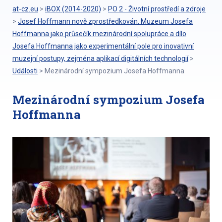
at-cz.eu
>
iBOX (2014-2020)
>
PO 2 - Životní prostředí a zdroje
>
Josef Hoffmann nově zprostředkován. Muzeum Josefa
Hoffmanna jako průsečík mezinárodní spolupráce a dílo
Josefa Hoffmanna jako experimentální pole pro inovativní
muzejní postupy, zejména aplikací digitálních technologií
>
Události
>
Mezinárodní sympozium Josefa Hoffmanna
Mezinárodní sympozium Josefa
Hoffmanna