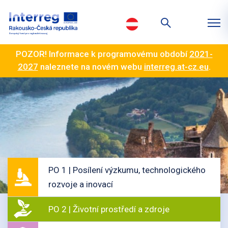
POZOR! Informace k programovému období
2021-
2027
naleznete na novém webu
interreg.at-cz.eu
.
PO 1 | Posílení výzkumu, technologického
rozvoje a inovací
PO 2 | Životní prostředí a zdroje