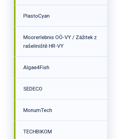
PlastoCyan
Moorerlebnis OÖ-VY / Zážitek z
rašeliniště HR-VY
Algae4Fish
SEDECO
MonumTech
TECHBIKOM