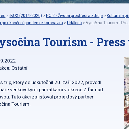
.eu
>
iBOX (2014-2020)
>
PO 2 - Životní prostředí a zdroje
>
Kulturní a 
u po ukončení pandemie koronaviru
>
Události
>
Vysočina Tourism - Press
ysočina Tourism - Press t
09.2022
akce: Ostatní
s trip, který se uskutečnil 20. září 2022, provedl
náře venkovskými památkami v okrese Žďár nad
vou. Tuto akci zajišťoval projektový partner
čina Tourism.