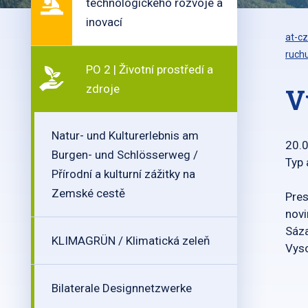
technologického rozvoje a
inovací
at-cz
ruch
PO 2 | Životní prostředí a
zdroje
V
Natur- und Kulturerlebnis am
20.
Burgen- und Schlösserweg /
Typ 
Přírodní a kulturní zážitky na
Zemské cestě
Pres
novi
Sáza
KLIMAGRÜN / Klimatická zeleň
Vyso
Bilaterale Designnetzwerke