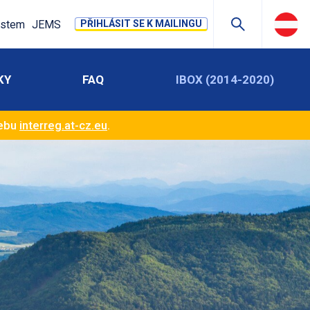
stem
JEMS
PŘIHLÁSIT SE K MAILINGU
KY
FAQ
IBOX (2014-2020)
webu
interreg.at-cz.eu
.