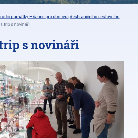
přírodní památky – šance pro obnovu přeshraničního cestovního
 trip s novináři
rip s novináři