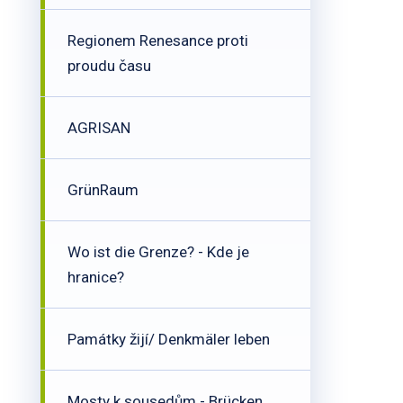
Regionem Renesance proti
proudu času
AGRISAN
GrünRaum
Wo ist die Grenze? - Kde je
hranice?
Památky žijí/ Denkmäler leben
Mosty k sousedům - Brücken