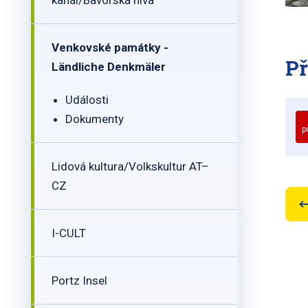
kanál/Bavorská niva
Venkovské památky -
Př
Ländliche Denkmäler
Události
Dokumenty
p
Lidová kultura/Volkskultur AT–
CZ
I-CULT
Portz Insel