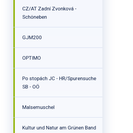
CZ/AT Zadní Zvonková -
Schöneben
GJM200
OPTIMO
Po stopách JC - HR/Spurensuche
SB - OÖ
Malsemuschel
Kultur und Natur am Grünen Band