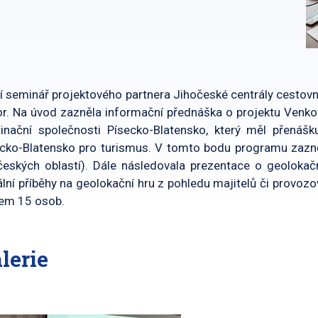
í seminář projektového partnera Jihočeské centrály cestov
r. Na úvod zazněla informační přednáška o projektu Venk
tinační společnosti Písecko-Blatensko, který měl přená
cko-Blatensko pro turismus. V tomto bodu programu zazněly
českých oblastí). Dále následovala prezentace o geoloka
ální příběhy na geolokační hru z pohledu majitelů či provo
kem 15 osob.
lerie