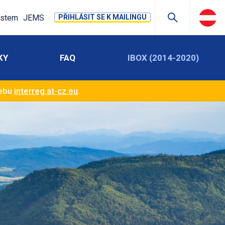
stem
JEMS
PŘIHLÁSIT SE K MAILINGU
KY
FAQ
IBOX (2014-2020)
webu
interreg.at-cz.eu
.