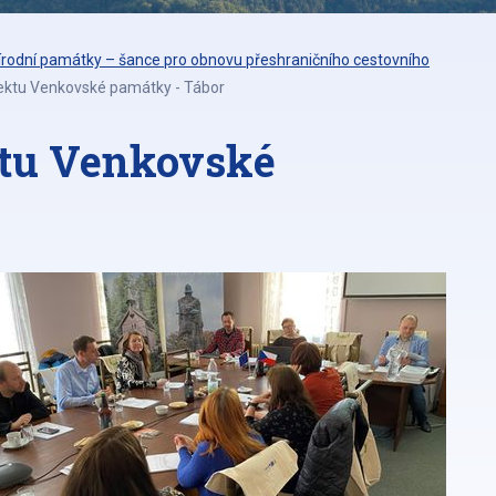
přírodní památky – šance pro obnovu přeshraničního cestovního
ektu Venkovské památky - Tábor
ktu Venkovské