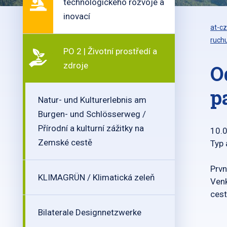
technologického rozvoje a
inovací
at-cz
ruch
PO 2 | Životní prostředí a
zdroje
O
p
Natur- und Kulturerlebnis am
Burgen- und Schlösserweg /
Přírodní a kulturní zážitky na
10.
Zemské cestě
Typ 
Prvn
KLIMAGRÜN / Klimatická zeleň
Venk
cest
Bilaterale Designnetzwerke