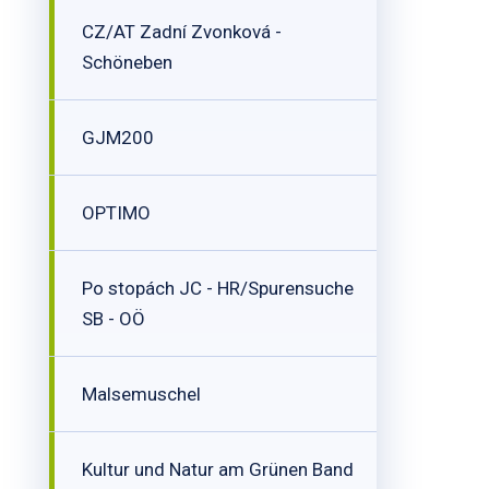
CZ/AT Zadní Zvonková -
Schöneben
GJM200
OPTIMO
Po stopách JC - HR/Spurensuche
SB - OÖ
Malsemuschel
Kultur und Natur am Grünen Band