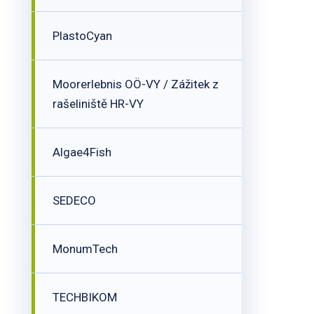
PlastoCyan
Moorerlebnis OÖ-VY / Zážitek z
rašeliniště HR-VY
Algae4Fish
SEDECO
MonumTech
TECHBIKOM