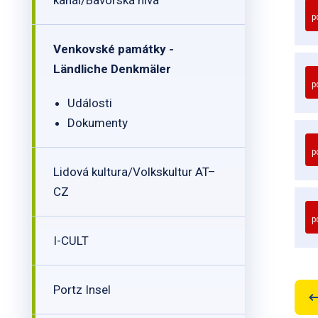
kanál/Bavorská niva
p
Venkovské památky -
Ländliche Denkmäler
p
Události
Dokumenty
p
Lidová kultura/Volkskultur AT–
CZ
p
I-CULT
Portz Insel