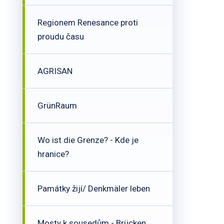
Regionem Renesance proti
proudu času
AGRISAN
GrünRaum
Wo ist die Grenze? - Kde je
hranice?
Památky žijí/ Denkmäler leben
Mosty k sousedům - Brücken