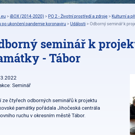
.eu
>
iBOX (2014-2020)
>
PO 2 - Životní prostředí a zdroje
>
Kulturní a 
u po ukončení pandemie koronaviru
>
Události
>
Odborný seminář k proj
dborný seminář k proje
amátky - Tábor
03.2022
akce: Seminář
í ze čtyřech odborných seminářů k projektu
ovské památky pořádala Jihočeská centrála
ovního ruchu v okresním městě Tábor.