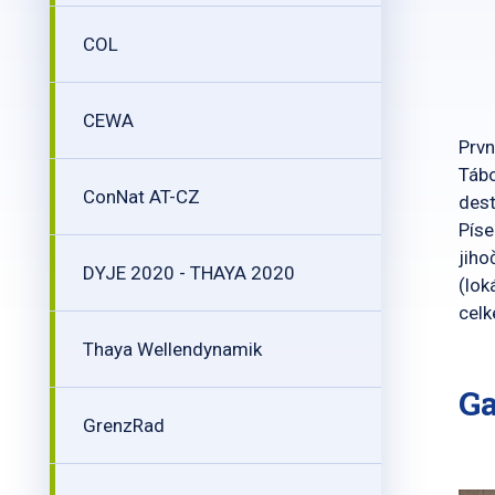
COL
CEWA
Prvn
Tábo
ConNat AT-CZ
des
Píse
jiho
DYJE 2020 - THAYA 2020
(lok
cel
Thaya Wellendynamik
Ga
GrenzRad