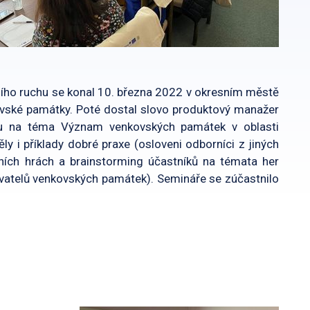
ního ruchu se konal 10. března 2022 v okresním městě
ovské památky. Poté dostal slovo produktový manažer
šku na téma Význam venkovských památek v oblasti
 i příklady dobré praxe (osloveni odborníci z jiných
čních hrách a brainstorming účastníků na témata her
zovatelů venkovských památek). Semináře se zúčastnilo