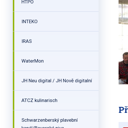
HTPO
INTEKO
IRAS
WaterMon
JH Neu digital / JH Nově digitalní
ATCZ kulinarisch
Př
Schwarzenberský plavební