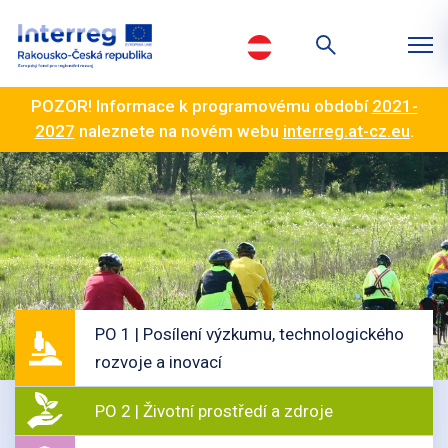
POZOR! Informace k programovému období
2021-
2027
naleznete na novém webu
interreg.at-cz.eu
.
PO 1 | Posílení výzkumu, technologického
rozvoje a inovací
PO 2 | Životní prostředí a zdroje