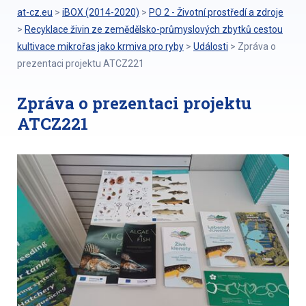
at-cz.eu
>
iBOX (2014-2020)
>
PO 2 - Životní prostředí a zdroje
>
Recyklace živin ze zemědělsko-průmyslových zbytků cestou
kultivace mikrořas jako krmiva pro ryby
>
Události
>
Zpráva o
prezentaci projektu ATCZ221
Zpráva o prezentaci projektu
ATCZ221