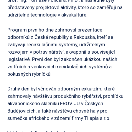
prof. Ing. Tomáše Policara, Ph.D., a následně byly
představeny projektové aktivity, které se zaměřují na
udržitelné technologie v akvakultuře.
Program prvního dne zahrnoval prezentace
odborníků z České republiky a Rakouska, kteří se
zabývají recirkulačními systémy, udržitelným
rozvojem v potravinářství, akvaponií a související
legislativě. První den byl zakončen ukázkou našich
vnitřních a venkovních recirkulačních systémů a
pokusných rybníčků.
Druhý den byl věnován odborným exkurzím, které
zahrnovaly návštěvu produkčního rybářství, prohlídku
akvaponického skleníku FROV JU v Českých
Budějovicích, a také návštěvu chovné haly pro
sumečka afrického v zázemí firmy Tilapia s.r.o.