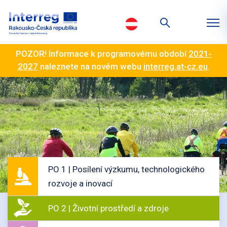
POZOR! Informace k programovému období
2021-
2027
naleznete na novém webu
interreg.at-cz.eu
.
PO 1 | Posílení výzkumu, technologického
rozvoje a inovací
PO 2 | Životní prostředí a zdroje