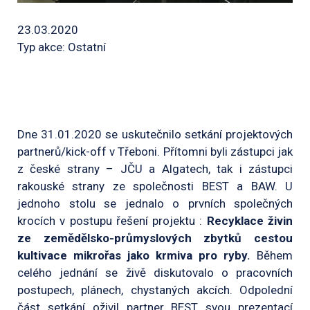
23.03.2020
Typ akce: Ostatní
Dne 31.01.2020 se uskutečnilo setkání projektových
partnerů/kick-off v Třeboni. Přítomni byli zástupci jak
z české strany – JČU a Algatech, tak i zástupci
rakouské strany ze společnosti BEST a BAW. U
jednoho stolu se jednalo o prvních společných
krocích v postupu řešení projektu :
Recyklace živin
ze zemědělsko-průmyslových zbytků cestou
kultivace mikrořas jako krmiva pro ryby.
Během
celého jednání se živě diskutovalo o pracovních
postupech, plánech, chystaných akcích. Odpolední
část setkání oživil partner BEST svou prezentací