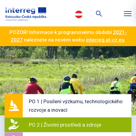
POZOR! Informace k programovému období
2021-
2027
naleznete na novém webu
interreg.at-cz.eu
.
PO 1 | Posílení výzkumu, technologického
rozvoje a inovací
PO 2 | Životní prostředí a zdroje