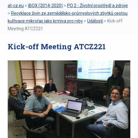
at-cz.eu
>
iBOX (2014-2020)
>
PO 2 - Životní prostředí a zdroje
>
Recyklace živin ze zemědělsko-průmyslových zbytků cestou
kultivace mikrořas jako krmiva pro ryby
>
Události
>
Kick-off
Meeting ATCZ221
Kick-off Meeting ATCZ221