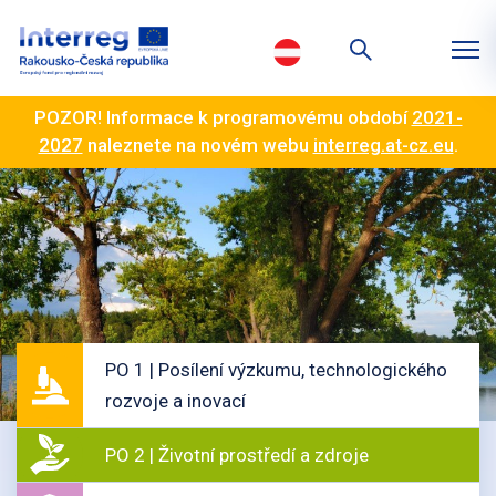
POZOR! Informace k programovému období
2021-
2027
naleznete na novém webu
interreg.at-cz.eu
.
PO 1 | Posílení výzkumu, technologického
rozvoje a inovací
PO 2 | Životní prostředí a zdroje