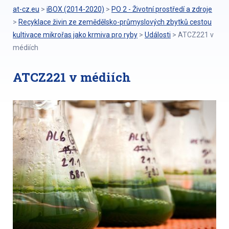
at-cz.eu
>
iBOX (2014-2020)
>
PO 2 - Životní prostředí a zdroje
>
Recyklace živin ze zemědělsko-průmyslových zbytků cestou
kultivace mikrořas jako krmiva pro ryby
>
Události
>
ATCZ221 v
médiích
ATCZ221 v médiích