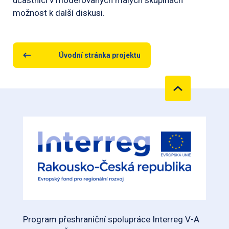
účastníci v moderovaných malých skupinách
možnost k další diskusi.
Úvodní stránka projektu
Program přeshraniční spolupráce Interreg V-A