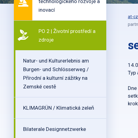
technologického rozvoje a
inovací
at-cz
part
PO 2 | Životní prostředí a
zdroje
s
Natur- und Kulturerlebnis am
14.
Burgen- und Schlösserweg /
Typ 
Přírodní a kulturní zážitky na
Zemské cestě
Dne 
setk
krok
KLIMAGRÜN / Klimatická zeleň
Bilaterale Designnetzwerke