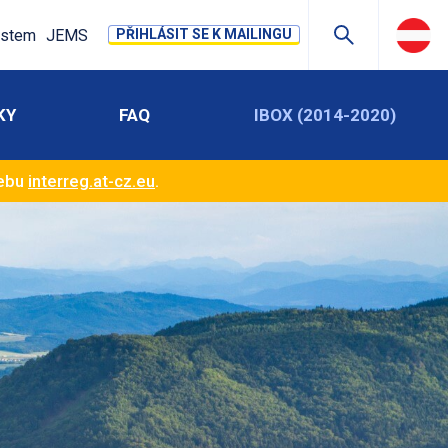
stem
JEMS
PŘIHLÁSIT SE K MAILINGU
KY
FAQ
IBOX (2014-2020)
webu
interreg.at-cz.eu
.