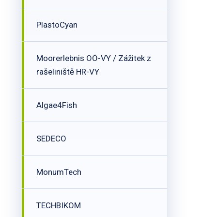
PlastoCyan
Moorerlebnis OÖ-VY / Zážitek z
rašeliniště HR-VY
Algae4Fish
SEDECO
MonumTech
TECHBIKOM