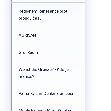
Regionem Renesance proti
proudu času
AGRISAN
GrünRaum
Wo ist die Grenze? - Kde je
hranice?
Památky žijí/ Denkmäler leben
Mosty k sousedům - Brücken