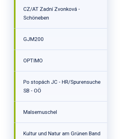
CZ/AT Zadní Zvonková -
Schöneben
GJM200
OPTIMO
Po stopách JC - HR/Spurensuche
SB - OÖ
Malsemuschel
Kultur und Natur am Grünen Band