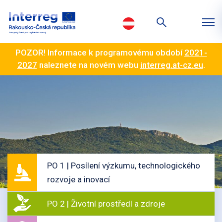
POZOR! Informace k programovému období
2021-
2027
naleznete na novém webu
interreg.at-cz.eu
.
PO 1 | Posílení výzkumu, technologického
rozvoje a inovací
PO 2 | Životní prostředí a zdroje