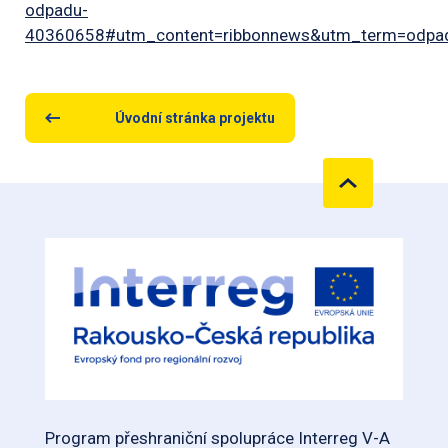
odpadu-
40360658#utm_content=ribbonnews&utm_term=odpa
Úvodní stránka projektu
Program přeshraniční spolupráce Interreg V-A