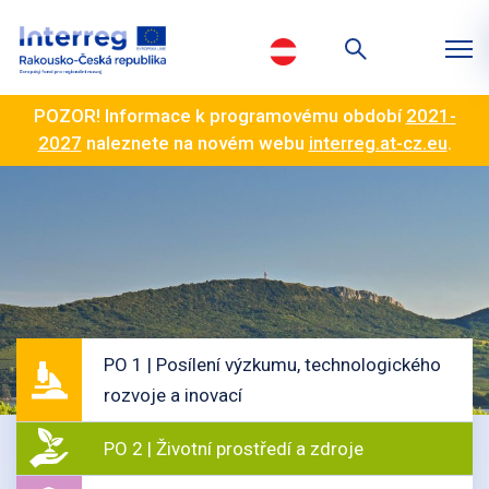
POZOR! Informace k programovému období
2021-
2027
naleznete na novém webu
interreg.at-cz.eu
.
PO 1 | Posílení výzkumu, technologického
rozvoje a inovací
PO 2 | Životní prostředí a zdroje