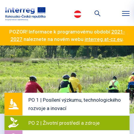
POZOR! Informace k programovému období
2021-
2027
naleznete na novém webu
interreg.at-cz.eu
.
PO 1 | Posílení výzkumu, technologického
rozvoje a inovací
PO 2 | Životní prostředí a zdroje