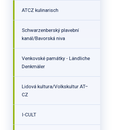
ATCZ kulinarisch
Schwarzenberský plavební
kanál/Bavorská niva
Venkovské památky - Ländliche
Denkmäler
Lidová kultura/Volkskultur AT–
CZ
I-CULT