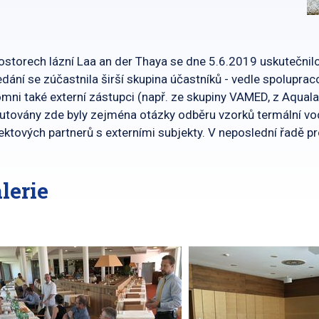
ostorech lázní Laa an der Thaya se dne 5.6.2019 uskutečnilo
dání se zúčastnila širší skupina účastníků - vedle spoluprac
omni také externí zástupci (např. ze skupiny VAMED, z Aqual
utovány zde byly zejména otázky odběru vzorků termální vo
ektových partnerů s externími subjekty. V neposlední řadě pr
lerie