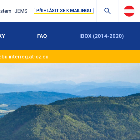
stem
JEMS
PŘIHLÁSIT SE K MAILINGU
KY
FAQ
IBOX (2014-2020)
webu
interreg.at-cz.eu
.