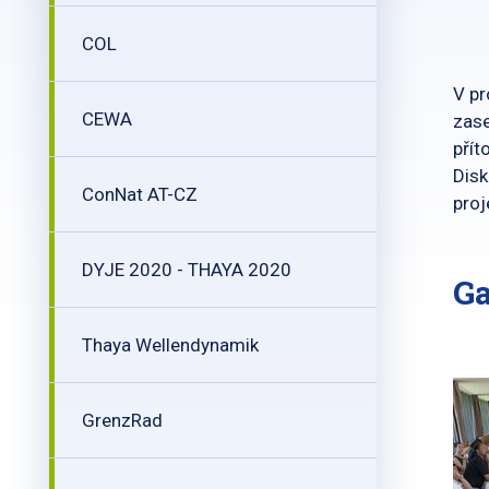
COL
V pr
CEWA
zase
přít
Disk
ConNat AT-CZ
proj
DYJE 2020 - THAYA 2020
Ga
Thaya Wellendynamik
GrenzRad