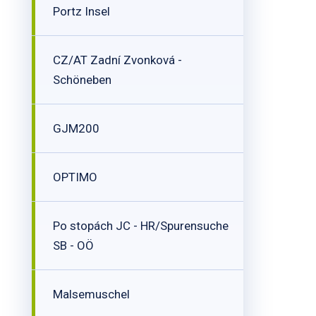
Portz Insel
CZ/AT Zadní Zvonková -
Schöneben
GJM200
OPTIMO
Po stopách JC - HR/Spurensuche
SB - OÖ
Malsemuschel