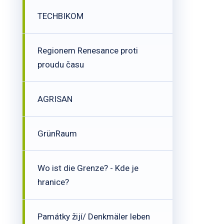
TECHBIKOM
Regionem Renesance proti
proudu času
AGRISAN
GrünRaum
Wo ist die Grenze? - Kde je
hranice?
Památky žijí/ Denkmäler leben