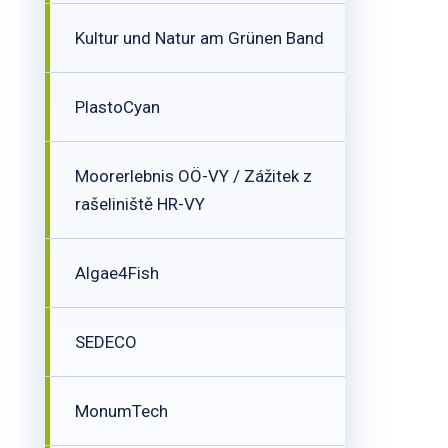
Kultur und Natur am Grünen Band
PlastoCyan
Moorerlebnis OÖ-VY / Zážitek z
rašeliniště HR-VY
Algae4Fish
SEDECO
MonumTech