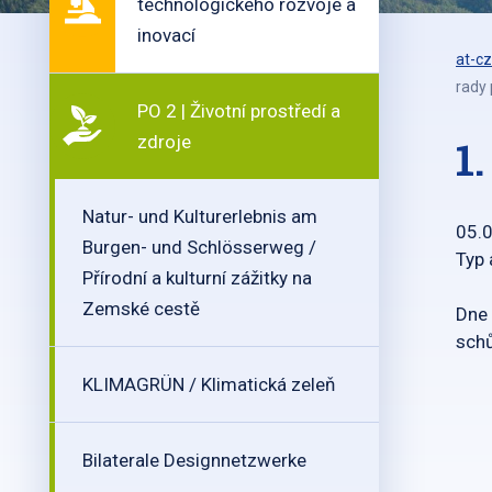
technologického rozvoje a
inovací
at-cz
rady 
PO 2 | Životní prostředí a
zdroje
1
Natur- und Kulturerlebnis am
05.
Burgen- und Schlösserweg /
Typ 
Přírodní a kulturní zážitky na
Zemské cestě
Dne 
schů
KLIMAGRÜN / Klimatická zeleň
Bilaterale Designnetzwerke