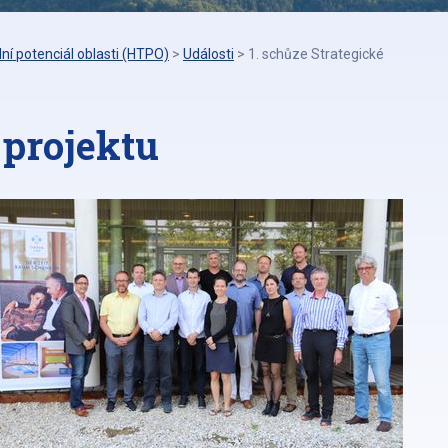
ní potenciál oblasti (HTPO)
>
Události
>
1. schůze Strategické
 projektu