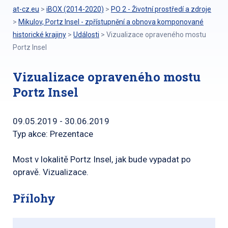
at-cz.eu
>
iBOX (2014-2020)
>
PO 2 - Životní prostředí a zdroje
>
Mikulov, Portz Insel - zpřístupnění a obnova komponované
historické krajiny
>
Události
>
Vizualizace opraveného mostu
Portz Insel
Vizualizace opraveného mostu
Portz Insel
09.05.2019 - 30.06.2019
Typ akce: Prezentace
Most v lokalitě Portz Insel, jak bude vypadat po
opravě. Vizualizace.
Přílohy