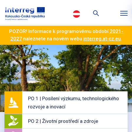
POZOR! Informace k programovému období
2021-
2027
naleznete na novém webu
interreg.at-cz.eu
.
PO 1 | Posílení výzkumu, technologického
rozvoje a inovací
PO 2 | Životní prostředí a zdroje