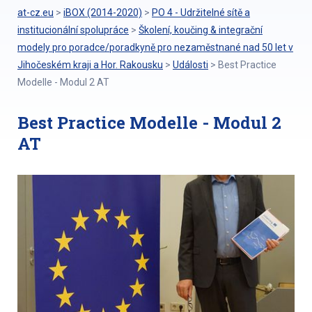
at-cz.eu
>
iBOX (2014-2020)
>
PO 4 - Udržitelné sítě a
institucionální spolupráce
>
Školení, koučing & integrační
modely pro poradce/poradkyně pro nezaměstnané nad 50 let v
Jihočeském kraji a Hor. Rakousku
>
Události
>
Best Practice
Modelle - Modul 2 AT
Best Practice Modelle - Modul 2
AT