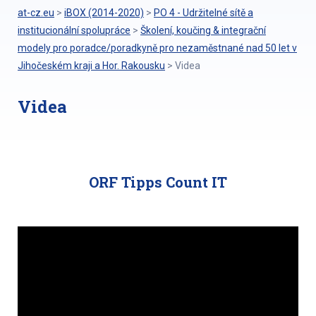
at-cz.eu
>
iBOX (2014-2020)
>
PO 4 - Udržitelné sítě a
institucionální spolupráce
>
Školení, koučing & integrační
modely pro poradce/poradkyně pro nezaměstnané nad 50 let v
Jihočeském kraji a Hor. Rakousku
>
Videa
Videa
ORF Tipps Count IT