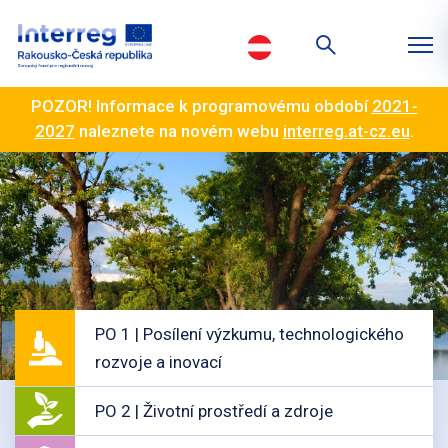
POZOR! Informace k programovému období
2021-
2027
naleznete na novém webu
interreg.at-cz.eu
.
PO 1 | Posílení výzkumu, technologického
rozvoje a inovací
PO 2 | Životní prostředí a zdroje