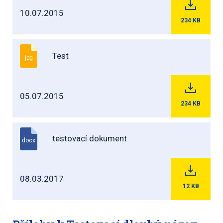
10.07.2015
234
KB
Test
jpg
05.07.2015
234
KB
testovací dokument
docx
08.03.2017
12
KB