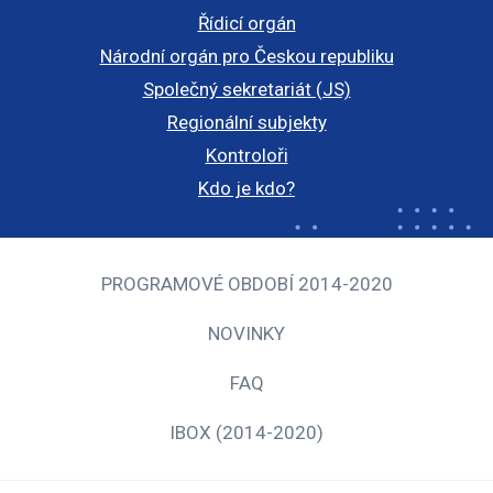
Řídicí orgán
Národní orgán pro Českou republiku
Společný sekretariát (JS)
Regionální subjekty
Kontroloři
Kdo je kdo?
PROGRAMOVÉ OBDOBÍ 2014-2020
NOVINKY
FAQ
IBOX (2014-2020)