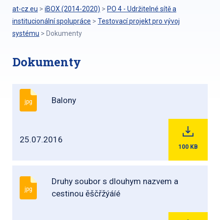
at-cz.eu
>
iBOX (2014-2020)
>
PO 4 - Udržitelné sítě a
institucionální spolupráce
>
Testovací projekt pro vývoj
systému
>
Dokumenty
Dokumenty
Balony
jpg
25.07.2016
100
KB
Druhy soubor s dlouhym nazvem a
jpg
cestinou ěščřžýáíé