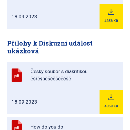
18.09.2023
4358
KB
Přílohy k Diskuzní událost
ukázková
Český soubor s diakritikou
pdf
ěšřčýáěščěščěčšč
18.09.2023
4358
KB
How do you do
pdf