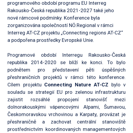
programového období programu EU Interreg
Rakousko-Česká republika 2021-2027 také jeho
nové rámcové podmínky. Konference byla
zorganizována společností NÖ.Regional v rámci
Interreg AT-CZ projektu „Connecting regions AT-CZ“
a podpořena prostředky Evropské Unie.
Programové období Interregu Rakousko-Česká
republika 2014-2020 se blíží ke konci. To bylo
podnětem pro představení pěti úspěšných
přeshraničních projektů v rámci této konference.
Cílem projektu
Connecting
Nature AT-CZ
bylo v
souladu se strategií EU pro zelenou infrastrukturu
zajistit rozsáhlé propojení stanovišť mezi
dolnorakouskými vápencovými Alpami, Šumavou,
Českomoravskou vrchovinou a Karpaty, provázat je
přeshraničně a zachovat centrální stanoviště
prostřednictvím koordinovaných managementových