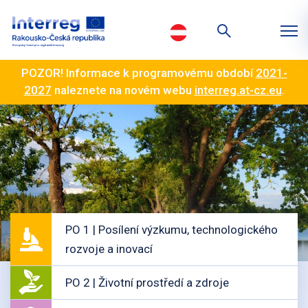
POZOR! Informace k programovému období
2021-
2027
naleznete na novém webu
interreg.at-cz.eu
.
PO 1 | Posílení výzkumu, technologického
rozvoje a inovací
PO 2 | Životní prostředí a zdroje