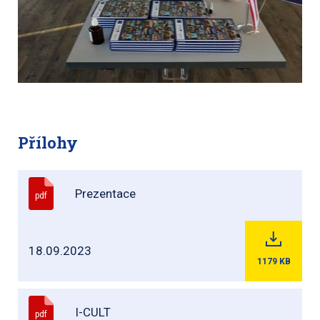
Přílohy
Prezentace
pdf
18.09.2023
1179
KB
I-CULT
pdf