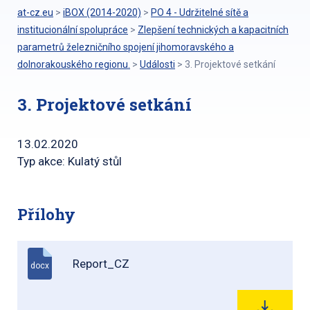
at-cz.eu
>
iBOX (2014-2020)
>
PO 4 - Udržitelné sítě a
institucionální spolupráce
>
Zlepšení technických a kapacitních
parametrů železničního spojení jihomoravského a
dolnorakouského regionu.
>
Události
>
3. Projektové setkání
3. Projektové setkání
13.02.2020
Typ akce: Kulatý stůl
Přílohy
Report_CZ
docx