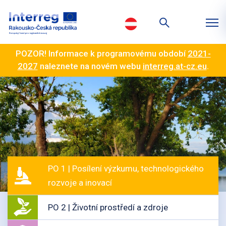
POZOR! Informace k programovému období
2021-
2027
naleznete na novém webu
interreg.at-cz.eu
.
PO 1 | Posílení výzkumu, technologického
rozvoje a inovací
PO 2 | Životní prostředí a zdroje